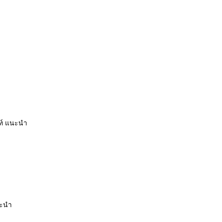
นท์ แนะนำ
นะนำ