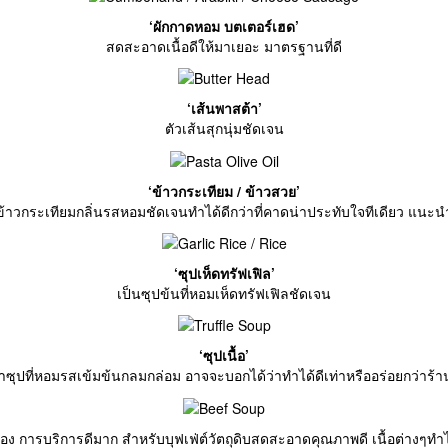
‘ผักกาดหอม บตเตอร์เฮด’
สดสะอาดเนื้อดีให้มาเยอะ มาตรฐานที่ดี
‘เส้นพาสต้า’
ตัวเส้นสุกนุ่มชัดเจน
‘ข้าวกระเทียม / ข้าวสวย’
ข้าวกระเทียมกลิ่นรสหอมชัดเจนทำได้ดีกว่าที่คาดน่าประทับใจทีเดียว แนะน
‘ซุปเห็ดทรัฟเฟิล’
เป็นซุปข้นที่หอมเห็ดทรัฟเฟิลชัดเจน
‘ซุปเนื้อ’
ตัวน้ำซุปที่หอมรสเข้มข้นกลมกล่อม อาจจะบอกได้ว่าทำได้ดีเท่าหรืออร่อยกว่าร
อง การบริการดีมาก สำหรับบุฟเฟ่ต์วัตถุดิบสดสะอาดคุณภาพดี เนื้อต่างๆทำได