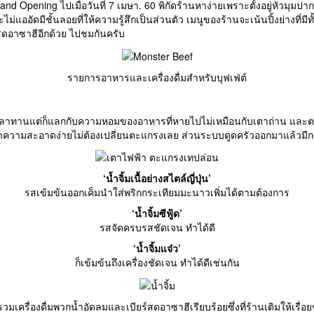
Grand Opening ไปเมื่อวันที่ 7 เมษา. 60 พิกัดร้านหาง่ายเพราะตั้งอยู่หัวมุมป
ออัดมีชั้นลอยที่ให้ความรู้สึกเป็นส่วนตัว เมนูของร้านจะเน้นปิ้งย่างที่มีทั
์สดอาซาฮีอีกด้วย ไปชมกันครับ
รายการอาหารและเครื่องดื่มสำหรับบุฟเฟ่ต์
วลาทานแต่ก็แลกกับความหอมของอาหารที่หายไปไม่เหมือนกับเตาถ่าน และต
วามสะอาดง่ายไม่ต้องเปลี่ยนตะแกรงเลย ส่วนระบบดูดครัวออกมาแล้วมีกลิ
‘น้ำจิ้มเนื้อย่างสไตล์ญี่ปุ่น’
รสเข้มข้นออกเค็มนำใส่พริกกระเทียมมะนาวเพิ่มได้ตามต้องการ
‘น้ำจิ้มซีฟู้ด’
รสจัดครบรสชัดเจน ทำได้ดี
‘น้ำจิ้มแจ๋ว’
ก็เข้มข้นถึงเครื่องชัดเจน ทำได้ดีเช่นกัน
วมเครื่องดื่มพวกน้ำอัดลมและเบียร์สดอาซาฮีเรียบร้อยซึ่งที่ร้านเติมให้เรื่อยๆ