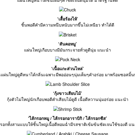
‘เสื้อร้องไห้’
ชิ้นพอดีคำมีความหนึบหนับมากขึ้นไม่เหนียว ทำได้ดี
‘สันคอหมู’
แผ่นใหญ่เกือบบางมีมันกระจายทั่วดูดีนุ่ม แนะนำ
‘เนื้อแกะส่วนไหล่’
แผ่นใหญ่ดูดีหนาได้กลิ่นเฉพาะมีพออ่อนๆนุ่มเต็มๆคำอร่อย มาพร้อมซอสมิ้
‘กุ้งขาวเสียบไม้’
กุ้งตัวไม่ใหญ่นักเกือบพอดีคำเสียบไม้ดูดี เนื้อดีหวานนุ่มอร่อย แนะนำ
‘ไส้กรอกหมู / ไส้กรอกอาราบิกิ / ไส้กรอกชีส’
กรอกทั้งสามแบบให้ชิ้นใหญ่เนื้อดีหอมฉ่ำมีรสชาติเข้มข้นชัดเจนใช้ของดี แ