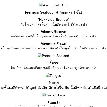
Premium Seafood
(จำกัดคนละ 1 ชิ้น)
‘Hokkaido Scallop’
ตัวใหญ่หนาสะใจสุดๆเนื้อดีหวานไร้ที่ติ แนะนำ
‘Atlantic Salmon’
แซลมอนเนื้อดีชิ้นใหญ่ขนาดชิ้นเสต็กกันเลยดูดีมาก แนะนำ
‘Agentina Prawn’
เป็นกุ้งน้ำหนาวจากประเทศอาเจนติน่าตัวใหญ่เต็มๆคำเนื้อดีหวาน แนะนำ
‘ลิ้นวัว’
ชิ้นเกือบเล็กและเกือบบางเนื้อดีสุกเร็วต้องคอยดูอร่อย แนะนำ
‘ใบพาย’
ดชิ้นพอดีคำหนาได้นุ่มกำลังเคี้ยวดีทั่วทั้งชิ้นเป็นเนื้อที่ชอบที่สุดในมื้อนี้ แ
‘สันคอวัว’
แผ่นใหญ่หนาได้ชิ้นเต็มๆคำชัดเจนดีนุ่มได้ มาตรฐานที่ดี