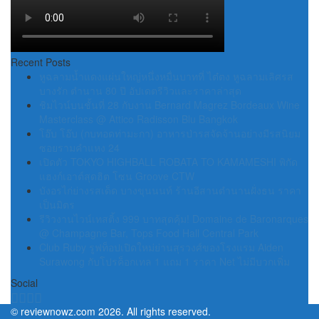
Recent Posts
หูฉลามน้ำแดงแผ่นใหญ่หนึ่งหมื่นบาทที่ ไต๋ตง หูฉลามเลิศรส
บางรัก ตำนาน 80 ปี อัปเดตรีวิวและราคาล่าสุด
ชิมไวน์บนชั้นที่ 28 กับงาน Bernard Magrez Bordeaux Wine
Masterclass @ Attico Radisson Blu Bangkok
โอ๊บ โอ๊บ (กบทอดท่ามะกา) อาหารป่ารสจัดจ้านอย่างมีรสนิยม
ซอยรามคำแหง 24
เปิดตัว TOKYO HIGHBALL ROBATA TO KAMAMESHI พิกัด
แฮงก์เอาต์สุดฮิต โซน Groove CTW
บังอรไก่ย่างรสเด็ด บางขุนนนท์ ร้านอีสานตำนานฝั่งธน ราคา
เป็นมิตร
รีวิวงานไวน์เทสติ้ง 999 บาทสุดคุ้ม! Domaine de Baronarques
@ Champagne Bar, Tops Food Hall Central Park
Club Ruby รูฟท็อปเปิดใหม่ย่านสุรวงศ์ของโรงแรม Aiden
Surawong กับโปรค็อกเทล 1 แถม 1 ราคา Net ไม่มีบวกเพิ่ม
Social
©
reviewnowz.com
2026. All rights reserved.