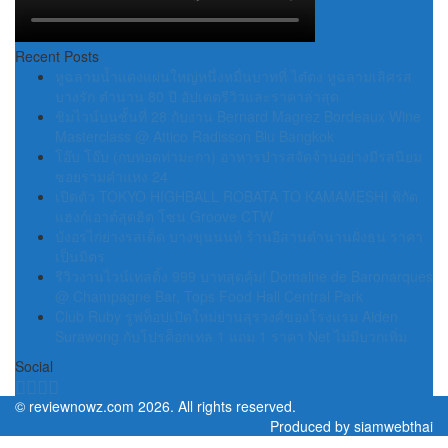
Recent Posts
หูฉลามน้ำแดงแผ่นใหญ่หนึ่งหมื่นบาทที่ ไต๋ตง หูฉลามเลิศรส
บางรัก ตำนาน 80 ปี อัปเดตรีวิวและราคาล่าสุด
ชิมไวน์บนชั้นที่ 28 กับงาน Bernard Magrez Bordeaux Wine
Masterclass @ Attico Radisson Blu Bangkok
โอ๊บ โอ๊บ (กบทอดท่ามะกา) อาหารป่ารสจัดจ้านอย่างมีรสนิยม
ซอยรามคำแหง 24
เปิดตัว TOKYO HIGHBALL ROBATA TO KAMAMESHI พิกัด
แฮงก์เอาต์สุดฮิต โซน Groove CTW
บังอรไก่ย่างรสเด็ด บางขุนนนท์ ร้านอีสานตำนานฝั่งธน ราคา
เป็นมิตร
รีวิวงานไวน์เทสติ้ง 999 บาทสุดคุ้ม! Domaine de Baronarques
@ Champagne Bar, Tops Food Hall Central Park
Club Ruby รูฟท็อปเปิดใหม่ย่านสุรวงศ์ของโรงแรม Aiden
Surawong กับโปรค็อกเทล 1 แถม 1 ราคา Net ไม่มีบวกเพิ่ม
Social
©
reviewnowz.com
2026. All rights reserved.
Produced by
siamwebthai