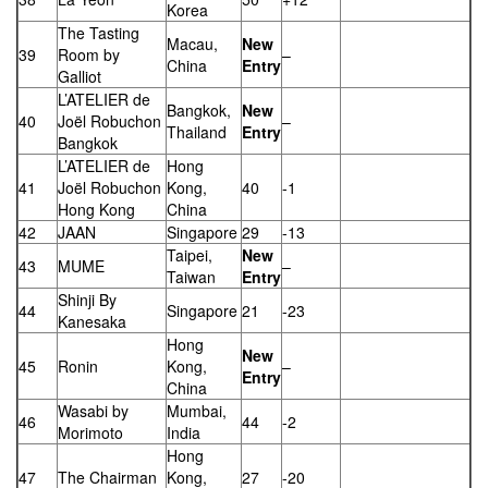
Korea
The Tasting
Macau,
New
39
Room by
–
China
Entry
Galliot
L’ATELIER de
Bangkok,
New
40
Joël Robuchon
–
Thailand
Entry
Bangkok
L’ATELIER de
Hong
41
Joël Robuchon
Kong,
40
-1
Hong Kong
China
42
JAAN
Singapore
29
-13
Taipei,
New
43
MUME
–
Taiwan
Entry
Shinji By
44
Singapore
21
-23
Kanesaka
Hong
New
45
Ronin
Kong,
–
Entry
China
Wasabi by
Mumbai,
46
44
-2
Morimoto
India
Hong
47
The Chairman
Kong,
27
-20