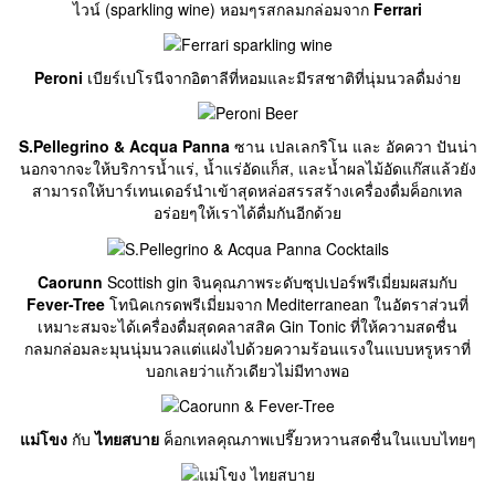
ไวน์ (sparkling wine) หอมๆรสกลมกล่อมจาก
Ferrari
Peroni
เบียร์เปโรนีจากอิตาลีที่หอมและมีรสชาติที่นุ่มนวลดื่มง่าย
S.Pellegrino & Acqua Panna
ซาน เปลเลกริโน และ อัคควา ปันน่า
นอกจากจะให้บริการน้ำแร่, น้ำแร่อัดแก็ส, และน้ำผลไม้อัดแก๊สแล้วยัง
สามารถให้บาร์เทนเดอร์นำเข้าสุดหล่อสรรสร้างเครื่องดื่มค็อกเทล
อร่อยๆให้เราได้ดื่มกันอีกด้วย
Caorunn
Scottish gin จินคุณภาพระดับซุปเปอร์พรีเมี่ยมผสมกับ
Fever-Tree
โทนิคเกรดพรีเมี่ยมจาก Mediterranean ในอัตราส่วนที่
เหมาะสมจะได้เครื่องดื่มสุดคลาสสิค Gin Tonic ที่ให้ความสดชื่น
กลมกล่อมละมุนนุ่มนวลแต่แฝงไปด้วยความร้อนแรงในแบบหรูหราที่
บอกเลยว่าแก้วเดียวไม่มีทางพอ
แม่โขง
กับ
ไทยสบาย
ค็อกเทลคุณภาพเปรี๊ยวหวานสดชื่นในแบบไทยๆ