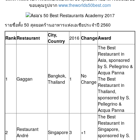
ขอบคุณรูปจาก
www.theworlds50best.com
รายชื่อทั้ง 50 สุดยอดร้านอาหารแห่งเอเชียประจำปี 2560
City,
Rank
Restaurant
2016
Change
Award
Country
The Best
Restaurant in
Asia, sponsored
by S. Pellegrino &
Acqua Panna
Bangkok,
No
1
Gaggan
1
The Best
Thailand
Change
Restaurant in
Thailand,
sponsored by S.
Pellegrino &
Acqua Panna
The Best
Restaurant in
Restaurant
Singapore,
2
Singapore
3
+1
André
sponsored by S.