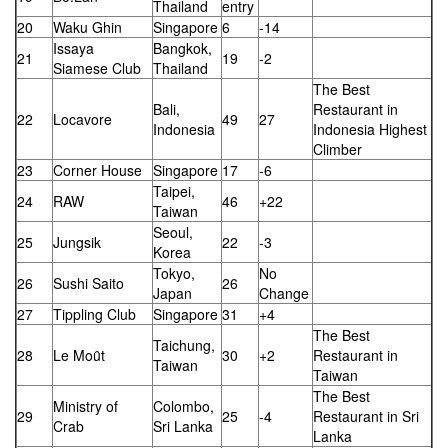
Thailand
entry
20
Waku Ghin
Singapore
6
-14
Issaya
Bangkok,
21
19
-2
Siamese Club
Thailand
The Best
Bali,
Restaurant in
22
Locavore
49
27
Indonesia
Indonesia Highest
Climber
23
Corner House
Singapore
17
-6
Taipei,
24
RAW
46
+22
Taiwan
Seoul,
25
Jungsik
22
-3
Korea
Tokyo,
No
26
Sushi Saito
26
Japan
Change
27
Tippling Club
Singapore
31
+4
The Best
Taichung,
28
Le Moȗt
30
+2
Restaurant in
Taiwan
Taiwan
The Best
Ministry of
Colombo,
29
25
-4
Restaurant in Sri
Crab
Sri Lanka
Lanka