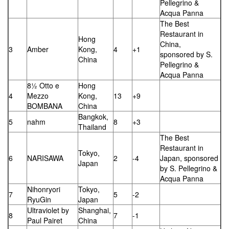
Pellegrino &
Acqua Panna
The Best
Restaurant in
Hong
China,
3
Amber
Kong,
4
+1
sponsored by S.
China
Pellegrino &
Acqua Panna
8½ Otto e
Hong
4
Mezzo
Kong,
13
+9
BOMBANA
China
Bangkok,
5
nahm
8
+3
Thailand
The Best
Restaurant in
Tokyo,
6
NARISAWA
2
-4
Japan, sponsored
Japan
by S. Pellegrino &
Acqua Panna
Nihonryori
Tokyo,
7
5
-2
RyuGin
Japan
Ultraviolet by
Shanghai,
8
7
-1
Paul Pairet
China