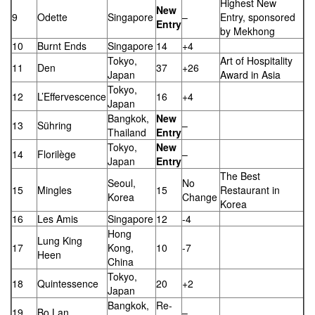
Highest New
New
9
Odette
Singapore
–
Entry, sponsored
Entry
by Mekhong
10
Burnt Ends
Singapore
14
+4
Tokyo,
Art of Hospitality
11
Den
37
+26
Japan
Award in Asia
Tokyo,
12
L’Effervescence
16
+4
Japan
Bangkok,
New
13
Sühring
–
Thailand
Entry
Tokyo,
New
14
Florilège
–
Japan
Entry
The Best
Seoul,
No
15
Mingles
15
Restaurant in
Korea
Change
Korea
16
Les Amis
Singapore
12
-4
Hong
Lung King
17
Kong,
10
-7
Heen
China
Tokyo,
18
Quintessence
20
+2
Japan
Bangkok,
Re-
19
Bo.Lan
–