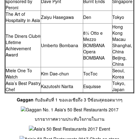
sponsored by
Dave Pynt
Burnt Ends
Singapore
Peroni
The Art of
Zaiyu Hasegawa
Den
Tokyo
Hospitality in Asia
Hong
8½ Otto e
Kong
The Diners Club®
Mezzo
Macau
Lifetime
Umberto Bombana
BOMBANA
Shanghai,
Achievement
Opera
China
Award
BOMBANA
Beijing,
China
Miele One To
Seoul,
Kim Dae-chun
TocToc
Watch
Korea
Asia’s Best Pastry
Tokyo,
Kazutoshi Narita
Esquisse
Chef
Japan
Gaggan
กับอันดับที่ 1 ของเอเชียถึง 3 ปีซ้อนสุดยอดมากๆ
บรรยากาศความประทับใจภายในงาน