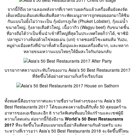
จากนี้ก็ถึงเวลาฉลองหลังจากที่เราทราบผลกันแล้วเครื่องดื่มยังคงจัด
เต็มเหมือนเดิมแต่เพิ่มเติมคือสาระพัดเมนูอาหารถูกทยอยออกมาให้ชิม
กันแบบไม่ยั้งไม่ว่าจะเป็น กุ้งมังกรภูเก็ต (Phuket Lobster), กุ้งแม่น้ำ
ขนาดใหญ่, กุ้งลายเสือตัวใหญ่, เนื้อวากิว (Wagyu beef) กับขนาดชิ้น
ที่อาจถือได้ว่าเป็นชิ้นนำเข้าที่ใหญ่ที่สุดในประเทศไทยก็ว่าได้, ซาซิมิ
ปลาทูน่าวางท็อปด้วยไข่หอยเม่น (uni) ราดซอสมิโซะผสมส้ม Yuzu,
หมูย่างเมืองตรังที่นำมาทั้งตัวเนื้อนุ่มและหอมเครื่องดีมาก, และหลาก
หลายขนมหวานแบบไทยๆให้อิ่มสะใจกันก่อนกลับ
บรรยากาศความประทับใจของงาน Asia’s 50 Best Restaurants 2017
ที่จัดขึ้นได้อย่างสวยงามก็เสร็จเรียบร้อย
ทั้งหมดนี้คือบรรยากาศและรายชื่อรางวัลต่างๆของงาน Asia’s 50
Best Restaurants 2017 โด้ขอแสดงความยินดีกับทั้ง 50 สุดยอดร้าน
อาหารของเอเชียและอีก 8 รางวัลพิเศษที่มอบให้แก่ร้านและเชฟผู้มี
ความโดดเด่น ต่อจากนี้ก็ยังมีงาน
World’s 50 Best Restaurants
2017
ที่จะจัดขึ้นในเดือนเมษายนนี้อย่าลืมติดตามกันด้วยครับ และ
ระหว่างที่เรารอว่า Asia’s 50 Best Restaurants 2018 จะจัดขึ้นที่ไหน