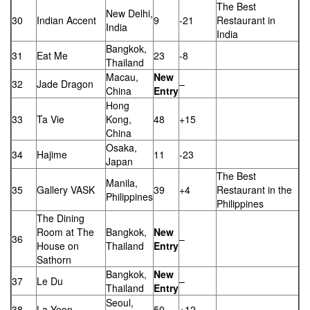
The Best
New Delhi,
30
Indian Accent
9
-21
Restaurant in
India
India
Bangkok,
31
Eat Me
23
-8
Thailand
Macau,
New
32
Jade Dragon
–
China
Entry
Hong
33
Ta Vie
Kong,
48
+15
China
Osaka,
34
Hajime
11
-23
Japan
The Best
Manila,
35
Gallery VASK
39
+4
Restaurant in the
Philippines
Philippines
The Dining
Room at The
Bangkok,
New
36
–
House on
Thailand
Entry
Sathorn
Bangkok,
New
37
Le Du
–
Thailand
Entry
Seoul,
38
La Yeon
50
+12