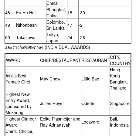
China
Shanghai,
48
Fu He Hui
18
-30
China
Colombo,
49
Nihonbashi
47
-2
Sri Lanka
Tokyo,
50
Takazawa
24
-26
Japan
และรางวังพิเศษต่างๆ (INDIVIDUAL AWARDS)
CITY,
AWARD
CHEF/RESTAURANT
RESTAURANT
COUNTRY
Hong
Asia’s Best
Kong
May Chow
Little Bao
Female Chef
Bangkok,
Thailand
Highest New
Entry Award,
Julien Royer
Odette
Singapore
sponsored by
Mekhong
Highest Climber
Eelke Plasmeijer and
Bali,
Locavore
Award
Ray Adriansyah
Indonesia
Chefs’ Choice,