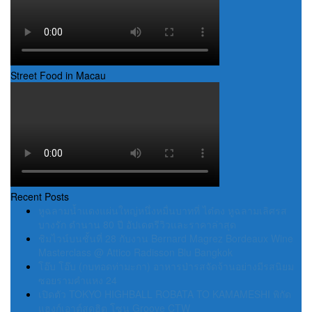
Street Food in Macau
Recent Posts
หูฉลามน้ำแดงแผ่นใหญ่หนึ่งหมื่นบาทที่ ไต๋ตง หูฉลามเลิศรส
บางรัก ตำนาน 80 ปี อัปเดตรีวิวและราคาล่าสุด
ชิมไวน์บนชั้นที่ 28 กับงาน Bernard Magrez Bordeaux Wine
Masterclass @ Attico Radisson Blu Bangkok
โอ๊บ โอ๊บ (กบทอดท่ามะกา) อาหารป่ารสจัดจ้านอย่างมีรสนิยม
ซอยรามคำแหง 24
เปิดตัว TOKYO HIGHBALL ROBATA TO KAMAMESHI พิกัด
แฮงก์เอาต์สุดฮิต โซน Groove CTW