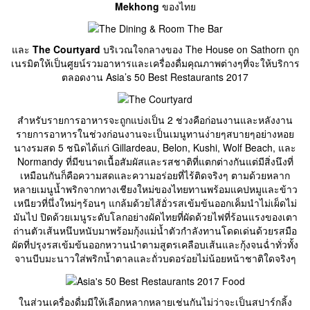
Mekhong
ของไทย
และ
The Courtyard
บริเวณใจกลางของ The House on Sathorn ถูก
เนรมิตให้เป็นศูยน์รวมอาหารและเครื่องดื่มคุณภาพต่างๆที่จะให้บริการ
ตลอดงาน Asia’s 50 Best Restaurants 2017
สำหรับรายการอาหารจะถูกแบ่งเป็น 2 ช่วงคือก่อนงานและหลังงาน
รายการอาหารในช่วงก่อนงานจะเป็นเมนูทานง่ายๆสบายๆอย่างหอย
นางรมสด 5 ชนิดได้แก่ Gillardeau, Belon, Kushi, Wolf Beach, และ
Normandy ที่มีขนาดเนื้อสัมผัสและรสชาติที่แตกต่างกันแต่มีสิ่งนึงที่
เหมือนกันก็คือความสดและความอร่อยที่ไร้ติดจริงๆ ตามด้วยหลาก
หลายเมนูน้ำพริกจากทางเชียงใหม่ของไทยทานพร้อมแคปหมูและข้าว
เหนียวที่นึ่งใหม่ๆร้อนๆ แกล้มด้วยไส้อั่วรสเข้มข้นออกเค็มนำไม่เผ็ดไม่
มันไป ปิดด้วยเมนูระดับโลกอย่างผัดไทยที่ผัดด้วยไฟที่ร้อนแรงของเตา
ถ่านตัวเส้นหนึบหนับมาพร้อมกุ้งแม่น้ำตัวกำลังทานโดดเด่นด้วยรสมือ
ผัดที่ปรุงรสเข้มข้นออกหวานนำตามสูตรเคลือบเส้นและกุ้งจนฉ่ำทั่วทั้ง
จานบีบมะนาวใส่พริกน้ำตาลและถั่วบดอร่อยไม่น้อยหน้าชาติใดจริงๆ
ในส่วนเครื่องดื่มมีให้เลือกหลากหลายเช่นกันไม่ว่าจะเป็นสปาร์กลิ้ง