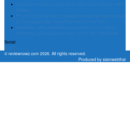
บังอรไก่ย่างรสเด็ด บางขุนนนท์ ร้านอีสานตำนานฝั่งธน ราคา
เป็นมิตร
รีวิวงานไวน์เทสติ้ง 999 บาทสุดคุ้ม! Domaine de Baronarques
@ Champagne Bar, Tops Food Hall Central Park
Club Ruby รูฟท็อปเปิดใหม่ย่านสุรวงศ์ของโรงแรม Aiden
Surawong กับโปรค็อกเทล 1 แถม 1 ราคา Net ไม่มีบวกเพิ่ม
Social
©
reviewnowz.com
2026. All rights reserved.
Produced by
siamwebthai