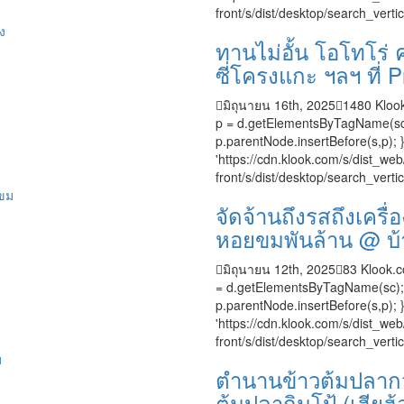
front/s/dist/desktop/search_verti
ทานไม่อั้น โอโทโร่ 
ซี่โครงแกะ ฯลฯ ที่ 
มิถุนายน 16th, 2025
1480
Klook
p = d.getElementsByTagName(sc); s
p.parentNode.insertBefore(s,p); }
'https://cdn.klook.com/s/dist_web/
front/s/dist/desktop/search_verti
จัดจ้านถึงรสถึงเครื
หอยขมพันล้าน @ บ้
มิถุนายน 12th, 2025
83
Klook.c
= d.getElementsByTagName(sc); s.t
p.parentNode.insertBefore(s,p); }
'https://cdn.klook.com/s/dist_web/
front/s/dist/desktop/search_vertica
ตำนานข้าวต้มปลากว่
ต้มปลากิมโป้ (เฮียฮ้