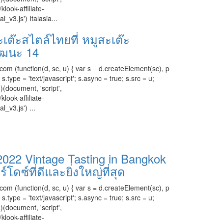
klook-affiliate-
l_v3.js') Italasia...
สะเต๊ะสไตล์ไทยที่ หมูสะเต๊ะ
ัฒนะ 14
com (function(d, sc, u) { var s = d.createElement(sc), p
ype = 'text/javascript'; s.async = true; s.src = u;
)(document, 'script',
klook-affiliate-
l_v3.js') ...
2022 Vintage Tasting in Bangkok
โดซ์ที่ดีและยิ่งใหญ่ที่สุด
com (function(d, sc, u) { var s = d.createElement(sc), p
ype = 'text/javascript'; s.async = true; s.src = u;
)(document, 'script',
klook-affiliate-