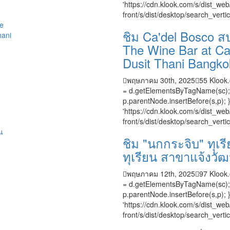
'https://cdn.klook.com/s/dist_web/
front/s/dist/desktop/search_vertic
ชิม Ca'del Bosco สป
The Wine Bar at C
Dusit Thani Bangko
พฤษภาคม 30th, 2025
55
Klook.
= d.getElementsByTagName(sc); s.t
p.parentNode.insertBefore(s,p); }
'https://cdn.klook.com/s/dist_web/
front/s/dist/desktop/search_vertic
ชิม "นกกระจิบ" ทุเรีย
ทุเรียน สาขาแจ้งวั
พฤษภาคม 12th, 2025
97
Klook.
= d.getElementsByTagName(sc); s.t
p.parentNode.insertBefore(s,p); }
'https://cdn.klook.com/s/dist_web/
front/s/dist/desktop/search_vertical