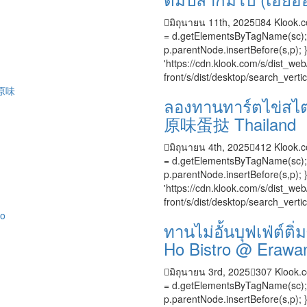
มิถุนายน 11th, 2025
84
Klook.c
= d.getElementsByTagName(sc); s.t
p.parentNode.insertBefore(s,p); }
'https://cdn.klook.com/s/dist_web/
front/s/dist/desktop/search_vertica
ลองทานทาร์ตไข่สไ
原味蛋挞 Thailand
มิถุนายน 4th, 2025
412
Klook.c
= d.getElementsByTagName(sc); s.t
p.parentNode.insertBefore(s,p); }
'https://cdn.klook.com/s/dist_web/
front/s/dist/desktop/search_vertica
ทานไม่อั้นบุฟเฟ่ต์ติ
Ho Bistro @ Erawa
มิถุนายน 3rd, 2025
307
Klook.c
= d.getElementsByTagName(sc); s.t
p.parentNode.insertBefore(s,p); }