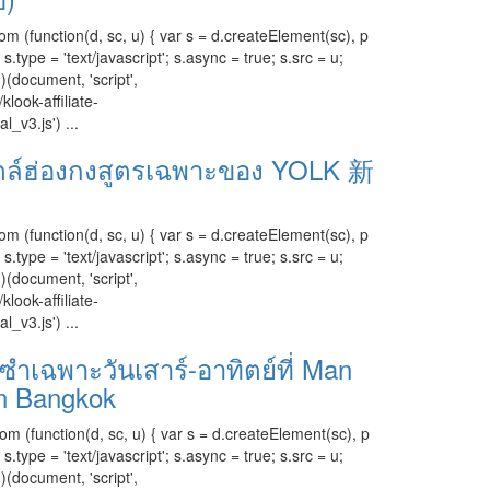
om (function(d, sc, u) { var s = d.createElement(sc), p
ype = 'text/javascript'; s.async = true; s.src = u;
)(document, 'script',
klook-affiliate-
l_v3.js') ...
ตล์ฮ่องกงสูตรเฉพาะของ YOLK 新
om (function(d, sc, u) { var s = d.createElement(sc), p
ype = 'text/javascript'; s.async = true; s.src = u;
)(document, 'script',
klook-affiliate-
l_v3.js') ...
่มซำเฉพาะวันเสาร์-อาทิตย์ที่ Man
n Bangkok
om (function(d, sc, u) { var s = d.createElement(sc), p
ype = 'text/javascript'; s.async = true; s.src = u;
)(document, 'script',