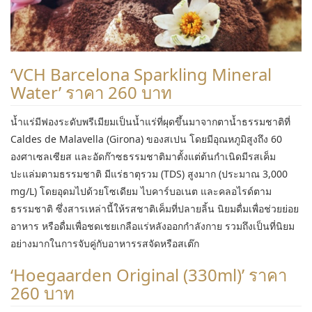
‘VCH Barcelona Sparkling Mineral
Water’ ราคา 260 บาท
น้ำแร่มีฟองระดับพรีเมียมเป็นน้ำแร่ที่ผุดขึ้นมาจากตาน้ำธรรมชาติที่
Caldes de Malavella (Girona) ของสเปน โดยมีอุณหภูมิสูงถึง 60
องศาเซลเซียส และอัดก๊าซธรรมชาติมาตั้งแต่ต้นกำเนิดมีรสเค็ม
ปะแล่มตามธรรมชาติ มีแร่ธาตุรวม (TDS) สูงมาก (ประมาณ 3,000
mg/L) โดยอุดมไปด้วยโซเดียม ไบคาร์บอเนต และคลอไรด์ตาม
ธรรมชาติ ซึ่งสารเหล่านี้ให้รสชาติเค็มที่ปลายลิ้น นิยมดื่มเพื่อช่วยย่อย
อาหาร หรือดื่มเพื่อชดเชยเกลือแร่หลังออกกำลังกาย รวมถึงเป็นที่นิยม
อย่างมากในการจับคู่กับอาหารรสจัดหรือสเต๊ก
‘Hoegaarden Original (330ml)’ ราคา
260 บาท