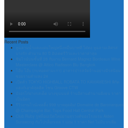
Recent Posts
หูฉลามน้ำแดงแผ่นใหญ่หนึ่งหมื่นบาทที่ ไต๋ตง หูฉลามเลิศรส
บางรัก ตำนาน 80 ปี อัปเดตรีวิวและราคาล่าสุด
ชิมไวน์บนชั้นที่ 28 กับงาน Bernard Magrez Bordeaux Wine
Masterclass @ Attico Radisson Blu Bangkok
โอ๊บ โอ๊บ (กบทอดท่ามะกา) อาหารป่ารสจัดจ้านอย่างมีรสนิยม
ซอยรามคำแหง 24
เปิดตัว TOKYO HIGHBALL ROBATA TO KAMAMESHI พิกัด
แฮงก์เอาต์สุดฮิต โซน Groove CTW
บังอรไก่ย่างรสเด็ด บางขุนนนท์ ร้านอีสานตำนานฝั่งธน ราคา
เป็นมิตร
รีวิวงานไวน์เทสติ้ง 999 บาทสุดคุ้ม! Domaine de Baronarques
@ Champagne Bar, Tops Food Hall Central Park
Club Ruby รูฟท็อปเปิดใหม่ย่านสุรวงศ์ของโรงแรม Aiden
Surawong กับโปรค็อกเทล 1 แถม 1 ราคา Net ไม่มีบวกเพิ่ม