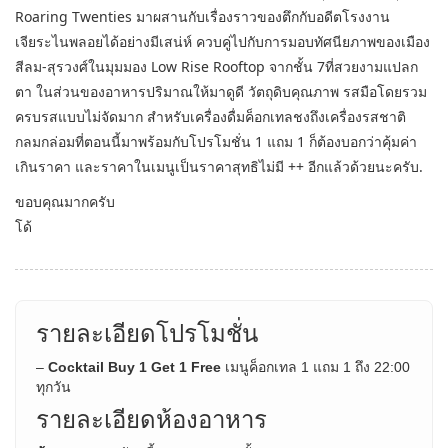
Roaring Twenties มาผสานกับเรื่องราวของตึกกับอดีตโรงงาน
เจียระไนพลอยได้อย่างมีเสน่ห์ ควบคู่ไปกับการมอบทัศนียภาพของเมือง
สีลม-สุรวงศ์ในมุมมอง Low Rise Rooftop จากชั้น 7ที่สวยงามแปลก
ตา ในส่วนของอาหารปริมาณให้มาดูดี วัตถุดิบคุณภาพ รสมือโดยรวม
ครบรสแบบไม่จัดมาก สำหรับเครื่องดื่มค็อกเทลชงถึงเครื่องรสชาติ
กลมกล่อมที่ตอนนี้มาพร้อมกับโปรโมชั่น 1 แถม 1 ก็ต้องบอกว่าคุ้มค่า
เกินราคา และราคาในเมนูเป็นราคาสุทธิไม่มี ++ อีกแล้วด้วยนะครับ.
ขอบคุณมากครับ
โด้
รายละเอียดโปรโมชั่น
–
Cocktail Buy 1 Get 1 Free
เมนูค็อกเทล 1 แถม 1 ถึง 22:00
ทุกวัน
รายละเอียดห้องอาหาร