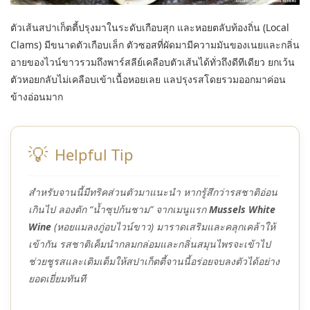
ตัวเส้นสปาเก็ตตี้ปรุงมาในระดับเกือบสุก และหอยตลับท้องถิ่น (Local
Clams) มีขนาดตัวเกือบเล็ก ตัวซอสที่ผัดมามีความมันของเนยและกลิ่น
อายของไวน์ขาวรวมถึงพาร์สลีย์เคลือบตัวเส้นได้ทั่วถึงดีทีเดียว ยกเว้น
ตัวหอยกลับไม่เคลือบเข้าเนื้อหอยเลย แลปรุงรสโดยรวมออกมาค่อน
ข้างอ่อนมาก
💡
Helpful Tip
สำหรับจานนี้มีทริคส่วนตัวมาแนะนำ หากรู้สึกว่ารสชาติอ่อน
เกินไป ลองตัก “น้ำซุปก้นชาม” จากเมนูแรก
Mussels White
Wine
(หอยแมลงภู่อบไวน์ขาว) มาราดเสริมและคลุกเคล้าให้
เข้ากัน รสชาติเค็มนำกลมกล่อมและกลิ่นสมุนไพรจะเข้าไป
ช่วยชูรสและเติมเต็มให้สปาเก็ตตี้จานนี้อร่อยจบลงตัวได้อย่าง
ยอดเยี่ยมทันที