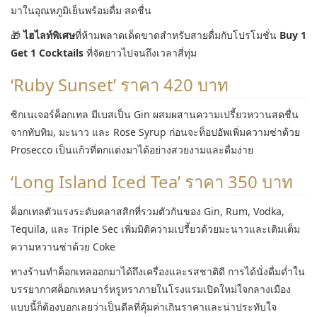
มาในอุณหภูมิเย็นพร้อมดื่ม สดชื่น
🎁
ไฮไลท์พิเศษ
ที่ห้ามพลาดเด็ดขาดสำหรับสายดื่มกับโปรโมชั่น
Buy 1
Get 1 Cocktails
ที่จัดยาวไปจนถึงเวลาสี่ทุ่ม
‘Ruby Sunset’ ราคา 420 บาท
ซิกเนเจอร์ค็อกเทล มีเบสเป็น Gin ผสมผสานความเปรี้ยวหวานสดชื่น
จากทับทิม, มะนาว และ Rose Syrup ก่อนจะท็อปอัพเพิ่มความซ่าด้วย
Prosecco เป็นแก้วที่ตกแต่งมาได้อย่างสวยงามและดื่มง่าย
‘Long Island Iced Tea’ ราคา 350 บาท
ค็อกเทลตัวแรงระดับคลาสสิกที่รวมตัวกันของ Gin, Rum, Vodka,
Tequila, และ Triple Sec เพิ่มมิติความเปรี้ยวด้วยมะนาวและเติมเต็ม
ความหวานซ่าด้วย Coke
ทางร้านทำค็อกเทลออกมาได้ถึงเครื่องและรสชาติดี การได้นั่งดื่มด่ำใน
บรรยากาศค็อกเทลบาร์หรูหราภายในโรงแรมเปิดใหม่ใจกลางเมือง
แบบนี้ก็ต้องบอกเลยว่าเป็นดีลที่คุ้มค่าเกินราคาและน่าประทับใจ