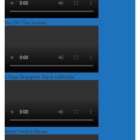
Ken DO The Journey
5 Days Singapore Trip in 4 Minutes
Street Food in Macau