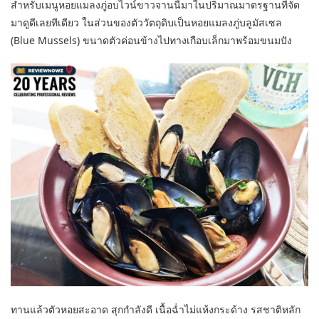
สำหรับเมนูหอยแมลงภู่อบไวน์ขาวจานนี้มาในปริมาณมาตรฐานที่จัด
มาดูดีเลยทีเดียว ในส่วนของตัววัตถุดิบเป็นหอยแมลงภู่บลูมัสเซล
(Blue Mussels) ขนาดตัวค่อนข้างไปทางเกือบเล็กมาพร้อมขนมปัง
ทานแล้วตัวหอยสะอาด สุกกำลังดี เนื้อฉ่ำไม่แห้งกระด้าง รสชาติหลัก