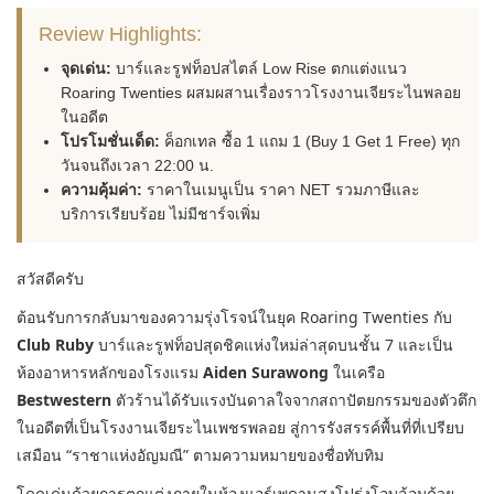
Review Highlights:
จุดเด่น:
บาร์และรูฟท็อปสไตล์ Low Rise ตกแต่งแนว
Roaring Twenties ผสมผสานเรื่องราวโรงงานเจียระไนพลอย
ในอดีต
โปรโมชั่นเด็ด:
ค็อกเทล ซื้อ 1 แถม 1 (Buy 1 Get 1 Free) ทุก
วันจนถึงเวลา 22:00 น.
ความคุ้มค่า:
ราคาในเมนูเป็น ราคา NET รวมภาษีและ
บริการเรียบร้อย ไม่มีชาร์จเพิ่ม
สวัสดีครับ
ต้อนรับการกลับมาของความรุ่งโรจน์ในยุค Roaring Twenties กับ
Club Ruby
บาร์และรูฟท็อปสุดชิคแห่งใหม่ล่าสุดบนชั้น 7 และเป็น
ห้องอาหารหลักของโรงแรม
Aiden Surawong
ในเครือ
Bestwestern
ตัวร้านได้รับแรงบันดาลใจจากสถาปัตยกรรมของตัวตึก
ในอดีตที่เป็นโรงงานเจียระไนเพชรพลอย สู่การรังสรรค์พื้นที่ที่เปรียบ
เสมือน “ราชาแห่งอัญมณี” ตามความหมายของชื่อทับทิม
โดดเด่นด้วยการตกแต่งภายในห้องแอร์เพดานสูงโปร่งโอบล้อมด้วย