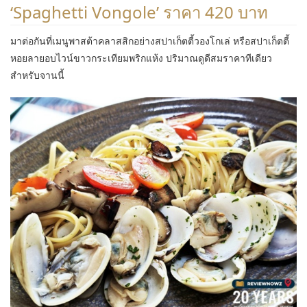
‘Spaghetti Vongole’ ราคา 420 บาท
มาต่อกันที่เมนูพาสต้าคลาสสิกอย่างสปาเก็ตตี้วองโกเล่ หรือสปาเก็ตตี้
หอยลายอบไวน์ขาวกระเทียมพริกแห้ง ปริมาณดูดีสมราคาทีเดียว
สำหรับจานนี้