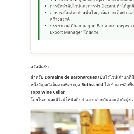
การจัดลำดับไวน์และการทำ Decant ทำได้ถู
อาหารสไตล์ทาปาสชิ้นใหญ่ เต็มปากเต็มคำ และเ
สร้างสรรค์
บรรยากาศ Champagne Bar สวยงามหรูหรา และ
Export Manager โดยตรง
สวัสดีครับ
สำหรับ
Domaine de Baronarques
เป็นไร่ไวน์เก่าแก่ท
หนึ่งอัญมณีเม็ดงามที่ตระกูล
Rothschild
ได้เข้ามาพลิกฟื
Tops Wine Cellar
โดยในงานจะมีไวน์ให้ชิมถึง 4 ฉลากด้วยกันและจำกัดผู้ร่วม