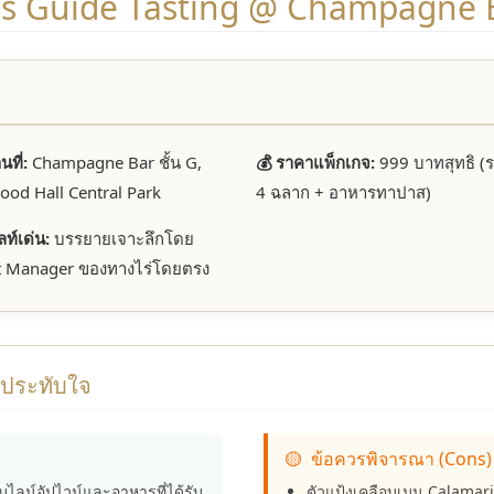
s Guide Tasting @ Champagne 
ที่:
Champagne Bar ชั้น G,
💰 ราคาแพ็กเกจ:
999 บาทสุทธิ (
ood Hall Central Park
4 ฉลาก + อาหารทาปาส)
ท์เด่น:
บรรยายเจาะลึกโดย
t Manager ของทางไร่โดยตรง
มประทับใจ
🟡
ข้อควรพิจารณา (Cons)
กับไลน์อัปไวน์และอาหารที่ได้รับ
ตัวแป้งเคลือบเมนู Calamar