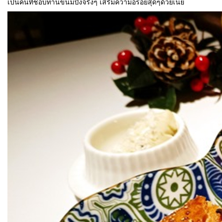
เป็นคนที่ชอบทานขนมปังจริงๆ เสริมความอร่อยสุดๆด้วยเนย