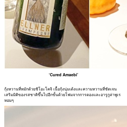
‘Cured Amaebi’
กุ้งหวานที่หมักด้วยชิโอะโคจิ เนื้อกุ้งนุ่มเด้งและความหวานที่ชัดเจน
เสริมมิติของรสชาติขึ้นไปอีกขั้นด้วยโฟมจากการดองและอารูกูล่าพูเร
หอมๆ