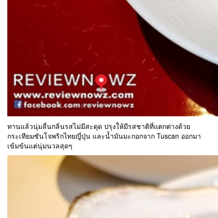
ทานแล้วนุ่มลื่นกลิ่นรสไม่มีสะดุด ปรุงให้มีรสชาติที่แตกต่างด้วย
กระเทียมซันโจพริกไทยญี่ปุ่น และน้ำมันมะกอกจาก Tuscan ออกมา
เข้มข้นแต่นุ่มนวลสุดๆ