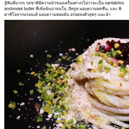
สู้ฟันดีมากๆ รสชาติมีความนัวของเครื่องต่างๆไม่ว่าจะเป็น cantabrico
anchovies butter ที่เข้มข้นน่าสนใจ, บีทรูท มอบความสดชื่น, และ พิ
ตาชิโอจากบรอนเต้ มอบความหอมมัน อร่อยลงตัวสุดๆ แนะนำ