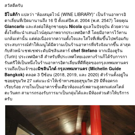
สวัสดีครับ
อีโนติก้า
แปลว่า “ห้องสมุดไวน์ (WINE LIBRARY)” เป็นร้านอาหารอิ
ตาเลี่ยนที่เปิดมานานถึง 16 ปี ตั้งแต่ปีค.ศ. 2004 (พ.ศ. 2547) โดยคุณ
Giancarlo
และส่งต่อให้ลูกชายคุณ
Nicola
ดูแลในปัจจุบัน ด้วยความ
ตั้งใจที่จะนำเสนอไวน์คุณภาพจากประเทศอิตาลี โดยมีอาหารไว้ทาน
แกล้มเท่านั้น แต่ต่อเนื่องจากความตั้งใจและใส่ใจที่เพิ่มขึ้นไปพร้อมกับ
ประสบการณ์ทำให้เมนูได้มีความเป็นร้านอาหารที่จริงจังมากขึ้น ล่าสุด
กับหัวหน้าเชฟเชฟระดับมิชลินสตาร์
chef Stefano
จากเมืองตูริน
(Turin) ประเทศอิตาลี สำหรับที่ประเทศไทยเองทางร้านก็ได้รับการกา
รันตรีให้เป็นหนึ่งในร้านอาหารอิตาเลี่ยนที่ดีที่สุดของกรุงเทพมหานคร
รวมถึงเป็นเจ้าของ
มิชลินไกด์ กรุงเทพมหานคร (Michelin Guide
Bangkok)
ตลอด 3 ปีซ้อน (2018, 2019, และ 2020) ตัวร้านตั้งอยู่ใน
ซอยสุขุมวิท 27 แต่แนะนำให้เข้าทางซอยสุขุมวิท 29 มีที่จอดรถ
เรียบร้อย ภายในเป็นอาคารชั้นเดียวห้องแอร์เพดานสูงตกแต่งสไตล์
ตะวันตก สามารถรองรับการมาเป็นกลุ่มได้และมีห้องส่วนตัวให้บริการ
ครับ