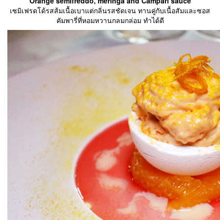
‘Orange semifreddo, meringa and Campari sauce’
เซมิเฟรดโด้รสส้มเนื้อเบาแต่กลิ่นรสชัดเจน ทานคู่กับเนื้อสัมและซอส
คัมพารี่ที่หอมหวานกลมกล่อม ทำได้ดี