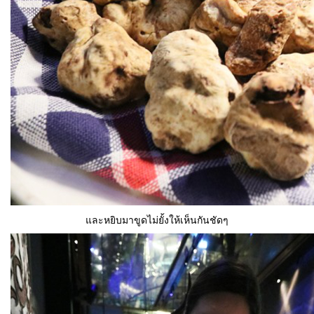
และหยิบมาขูดไม่ยั้งให้เห็นกันชัดๆ