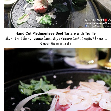
‘Hand Cut Pledmontese Beef Tartare with Truffle’
เนื้อทาร์ทาร์หั่นหยาบหอมเนื้อนุ่มปรุงรสอ่อนๆเน้นตัววัตถุดิบที่โดดเด่น
ชัดเจนดีมาก แนะนำ