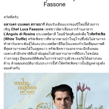
Fassone
สวัสดีครับ
มหานคร แบงคอก สกายบาร์
ต้อนรับเดือนแรกของปีใหม่นี้ด้วยการ
เชิญ
Chef Luca Fassone
เชฟชาวอิตาเลี่ยนจากร้านอาหาร
L’Angolo di Rosina
ประเทศอิตาลี โดยมีวัตถุดิบหลักคือ
ไวท์ทรัฟเฟิล
(White Truffle)
ทรัฟเฟิลขาวที่หายากตามป่าในยุโรปซึ่งยังไม่สามารถ
ทำฟาร์มเพาะพันธุ์ได้และประเทศอิตาลีถือเป็นแหล่งกำเนิดที่คุณภาพดี
ที่สุดสามารถพบได้ในฤดูหนาว ทรัฟเฟิลขาวนอกจากจะมีกลิ่นหอม
เฉพาะตัวมีรสชาติดีแล้วยังอุดมไปด้วยสารอาหารที่มีประโยชน์ต่อ
ร่างกายสูง มีคุณสมบัติพิเศษในการช่วยบำรุงผิวชะลอวัยได้อย่างรอบ
ด้าน ด้วยคุณสมบัตินานับประการนี้ทำให้ทรัฟเฟิลขาวนั้นมีมูลค่าสูงดั่ง
ทองคำครับ