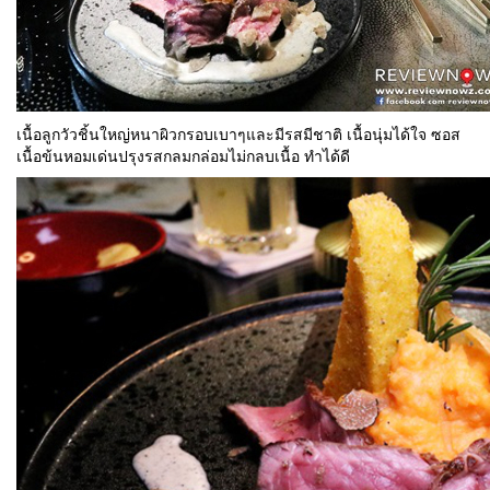
เนื้อลูกวัวชิ้นใหญ่หนาผิวกรอบเบาๆและมีรสมีชาติ เนื้อนุ่มได้ใจ ซอส
เนื้อข้นหอมเด่นปรุงรสกลมกล่อมไม่กลบเนื้อ ทำได้ดี