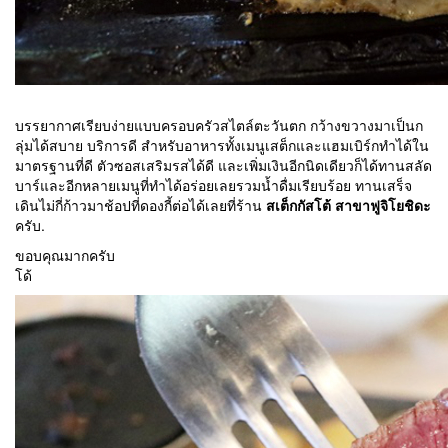
บรรยากาศเรียบง่ายแบบครอบครัวสไตล์ตะวันตก กว้างขวางมาเป็นก
ลุ่มได้สบาย บริการดี สำหรับอาหารทั้งเมนูเสต็กและแฮมเบิร์กทำได้ใน
มาตรฐานที่ดี ตัวซอสเสริมรสได้ดี และเพิ่มเงินอีกนิดเดียวก็ได้ทานสลัด
บาร์และอีกหลายเมนูที่ทำได้อร่อยเลยรวมน้ำดื่มเรียบร้อย ทานเสร็จ
เดินไม่กี่ก้าวมาช้อปที่ดองกี้ต่อได้เลยที่ร้าน
สเต็กกัสโต้ สาขาฟูจิโยชิดะ
ครับ.
ขอบคุณมากครับ
โด้