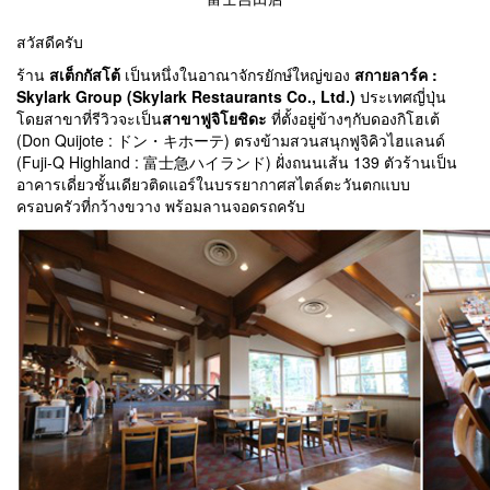
สวัสดีครับ
ร้าน
สเต็กกัสโต้
เป็นหนึ่งในอาณาจักรยักษ์ใหญ่ของ
สกายลาร์ค :
Skylark Group (Skylark Restaurants Co., Ltd.)
ประเทศญี่ปุ่น
โดยสาขาที่รีวิวจะเป็น
สาขาฟูจิโยชิดะ
ที่ตั้งอยู่ข้างๆกับดองกิโฮเต้
(Don Quijote : ドン・キホーテ) ตรงข้ามสวนสนุกฟูจิคิวไฮแลนด์
(Fuji-Q Highland : 富士急ハイランド) ฝั่งถนนเส้น 139 ตัวร้านเป็น
อาคารเดี่ยวชั้นเดียวติดแอร์ในบรรยากาศสไตล์ตะวันตกแบบ
ครอบครัวที่กว้างขวาง พร้อมลานจอดรถครับ