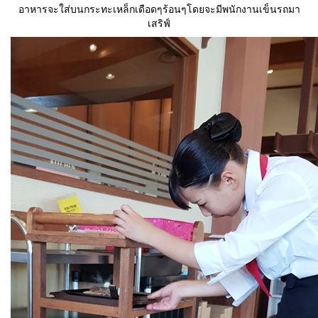
อาหารจะใส่บนกระทะเหล็กเดือดๆร้อนๆโดยจะมีพนักงานเข็นรถมา
เสริฟ์