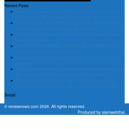
Recent Posts
หูฉลามน้ำแดงแผ่นใหญ่หนึ่งหมื่นบาทที่ ไต๋ตง หูฉลามเลิศรส
บางรัก ตำนาน 80 ปี อัปเดตรีวิวและราคาล่าสุด
ชิมไวน์บนชั้นที่ 28 กับงาน Bernard Magrez Bordeaux Wine
Masterclass @ Attico Radisson Blu Bangkok
โอ๊บ โอ๊บ (กบทอดท่ามะกา) อาหารป่ารสจัดจ้านอย่างมีรสนิยม
ซอยรามคำแหง 24
เปิดตัว TOKYO HIGHBALL ROBATA TO KAMAMESHI พิกัด
แฮงก์เอาต์สุดฮิต โซน Groove CTW
บังอรไก่ย่างรสเด็ด บางขุนนนท์ ร้านอีสานตำนานฝั่งธน ราคา
เป็นมิตร
รีวิวงานไวน์เทสติ้ง 999 บาทสุดคุ้ม! Domaine de Baronarques
@ Champagne Bar, Tops Food Hall Central Park
Club Ruby รูฟท็อปเปิดใหม่ย่านสุรวงศ์ของโรงแรม Aiden
Surawong กับโปรค็อกเทล 1 แถม 1 ราคา Net ไม่มีบวกเพิ่ม
Social
©
reviewnowz.com
2026. All rights reserved.
Produced by
siamwebthai