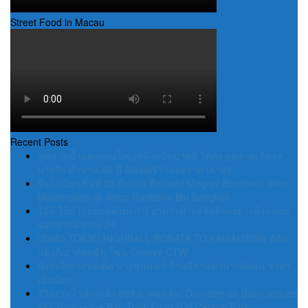
Street Food in Macau
Recent Posts
หูฉลามน้ำแดงแผ่นใหญ่หนึ่งหมื่นบาทที่ ไต๋ตง หูฉลามเลิศรส
บางรัก ตำนาน 80 ปี อัปเดตรีวิวและราคาล่าสุด
ชิมไวน์บนชั้นที่ 28 กับงาน Bernard Magrez Bordeaux Wine
Masterclass @ Attico Radisson Blu Bangkok
โอ๊บ โอ๊บ (กบทอดท่ามะกา) อาหารป่ารสจัดจ้านอย่างมีรสนิยม
ซอยรามคำแหง 24
เปิดตัว TOKYO HIGHBALL ROBATA TO KAMAMESHI พิกัด
แฮงก์เอาต์สุดฮิต โซน Groove CTW
บังอรไก่ย่างรสเด็ด บางขุนนนท์ ร้านอีสานตำนานฝั่งธน ราคา
เป็นมิตร
รีวิวงานไวน์เทสติ้ง 999 บาทสุดคุ้ม! Domaine de Baronarques
@ Champagne Bar, Tops Food Hall Central Park