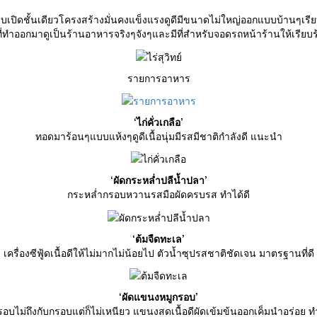
นแบบเปิดชั้นเดียวโครงสร้างมั่นคงแข็งแรงดูดีมีขนาดไม่ใหญ่ออกแบบบ้านๆเร
กที่ทำออกมาดูเป็นร้านอาหารจริงๆจังๆและมีที่สำหรับจอดรถหน้าร้านให้เรียบร
รายการอาหาร
‘ไก่คั่วเกลือ’
ทอดมาร้อนๆแบบแห้งๆดูดีเนื้อนุ่มมีรสมีชาติกำลังดี แนะนำ
‘ผัดกระหล่ำปลีน้ำปลา’
กระหล่ำกรอบหวานรสมือผัดครบรส ทำได้ดี
‘ต้มจืดทะเล’
เครื่องซีฟู้ดเนื้อดีให้ไม่มากไม่น้อยไป ตัวน้ำซุปรสชาติชัดเจน มาตรฐานที่ดี
‘ผัดแขนงหมูกรอบ’
รอบไม่ถึงกับกรอบแต่ก็ไม่เหนียว แขนงสดเนื้อดีผัดเข้มข้นออกเค็มนำอร่อย ทำ