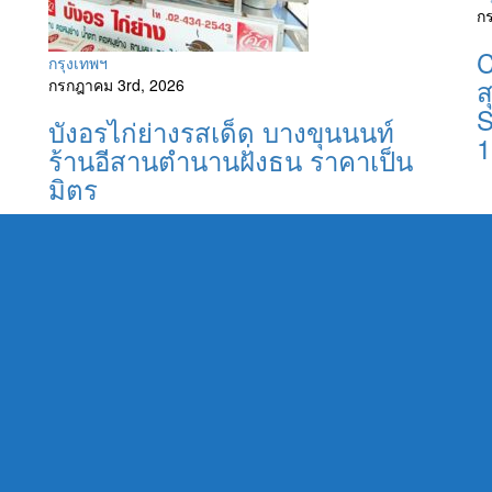
ก
C
กรุงเทพฯ
ส
กรกฎาคม 3rd, 2026
S
บังอรไก่ย่างรสเด็ด บางขุนนนท์
1
ร้านอีสานตำนานฝั่งธน ราคาเป็น
มิตร