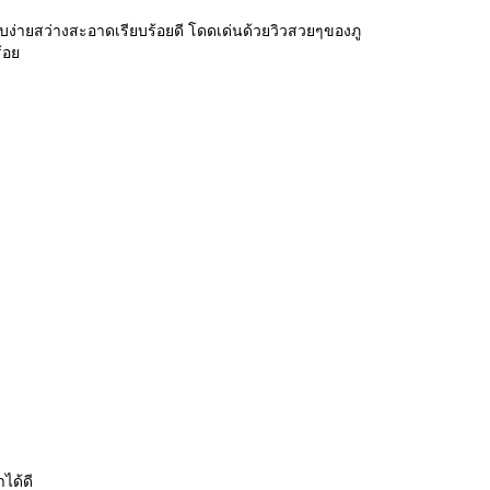
ียบง่ายสว่างสะอาดเรียบร้อยดี โดดเด่นด้วยวิวสวยๆของภู
้อย
ได้ดี