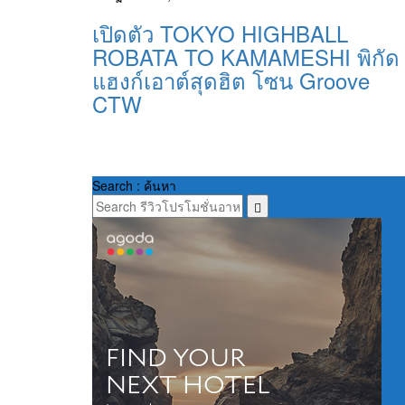
เปิดตัว TOKYO HIGHBALL
ROBATA TO KAMAMESHI พิกัด
แฮงก์เอาต์สุดฮิต โซน Groove
CTW
Search : ค้นหา