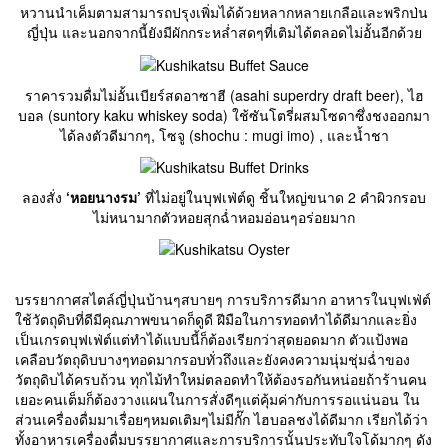
หวานนำเค็มตามสามารถปรุงเพิ่มได้ด้วยหลากหลายเกลือและพริกป่น
ญี่ปุ่น และนอกจากนี้ยังมีผักกระหล่ำสดๆที่เติมได้ตลอดไม่อั้นอีกด้วย
ราคารวมดื่มไม่อั้นเบียร์สดอาซาฮี (asahi superdry draft beer), ไฮ
บอล (suntory kaku whiskey soda) ใช้ซันโตรี่ผสมโซดาซึ่งชงออกมา
ได้ลงตัวดีมากๆ, โซจู (shochu : mugi imo) , และน้ำชา
ลองสั่ง
‘หอยนางรม’
ที่ไม่อยู่ในบุฟเฟ่ต์ดู ชิ้นใหญ่ขนาด 2 คำผิวกรอบ
ไม่หนามากตัวหอยสุกฉ่ำหอมอ่อนๆอร่อยมาก
บรรยากาศสไตล์ญี่ปุ่นบ้านๆสบายๆ การบริการดีมาก อาหารในบุฟเฟ่ต์
ใช้วัตถุดิบที่ดีมีคุณภาพขนาดก็ดูดี ฝีมือในการทอดทำได้ดีมากและยิ่ง
เป็นเกรดบุฟเฟ่ต์แต่ทำได้แบบนี้ก็ต้องเรียกว่าสุดยอดมาก ตัวแป้งพอ
เคลือบวัตถุดิบบางๆทอดมากรอบทั่วถึงและยังคงความนุ่มชุ่มฉ่ำของ
วัตถุดิบได้ครบถ้วน ทุกไม้ทำใหม่ตลอดทำให้ต้องรอกันหน่อยถ้าร้านคน
เยอะคนเต็มก็ต้องวางแผนในการสั่งดีๆแต่คุ้มค่ากับการรอแน่นอน ใน
ส่วนเครื่องดื่มมาเรื่อยๆหมดเติมๆไม่มีกั๊ก ไฮบอลชงได้ดีมาก เรียกได้ว่า
ทั้งอาหารเครื่องดื่มบรรยากาศและการบริการนั้นประทับใจโด้มากๆ ดัง