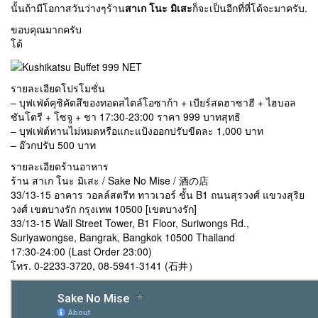
นั้นถ้ามีโอกาสวันว่างๆร้าน
สาเก โนะ มิเสะ
ก็จะเป็นอีกที่ที่โด้จะมาครับ.
ขอบคุณมากครับ
โด้
รายละเอียดโปรโมชั่น
– บุฟเฟ่ต์คุชิคัตสึของทอดสไตล์โอซาก้า + เบียร์สดฮาซาฮี + ไฮบอล
ซันโตรี + โซจู + ชา 17:30-23:00 ราคา 999 บาทสุทธิ
– บุฟเฟ่ต์ทานไม่หมดหรือแกะแป้งออกปรับขีดละ 1,000 บาท
– อ๊วกปรับ 500 บาท
รายละเอียดร้านอาหาร
ร้าน สาเก โนะ มิเสะ / Sake No Mise / 酒の店
33/13-15 อาคาร วอลล์สตรีท ทาวเวอร์ ชั้น B1 ถนนสุรวงศ์ แขวงสุริย
วงศ์ เขตบางรัก กรุงเทพ 10500 [เขตบางรัก]
33/13-15 Wall Street Tower, B1 Floor, Suriwongs Rd.,
Suriyawongse, Bangrak, Bangkok 10500 Thailand
17:30-24:00 (Last Order 23:00)
โทร. 0-2233-3720, 08-5941-3141 (石井）