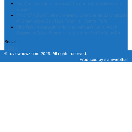
บังอรไก่ย่างรสเด็ด บางขุนนนท์ ร้านอีสานตำนานฝั่งธน ราคา
เป็นมิตร
รีวิวงานไวน์เทสติ้ง 999 บาทสุดคุ้ม! Domaine de Baronarques
@ Champagne Bar, Tops Food Hall Central Park
Club Ruby รูฟท็อปเปิดใหม่ย่านสุรวงศ์ของโรงแรม Aiden
Surawong กับโปรค็อกเทล 1 แถม 1 ราคา Net ไม่มีบวกเพิ่ม
Social
©
reviewnowz.com
2026. All rights reserved.
Produced by
siamwebthai