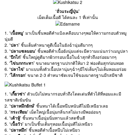
‘ถั่วแระญี่ปุ่น’
เม็ดเต็มเนื้อดี ได้คนละ 1 ที่เท่านั้น
1.
‘เนื้อหมู’
มาเป็นชิ้นพอดีคำแป้งเคลือบบางๆพอให้ความกรอบตัวหมู
นุ่มดี
2.
‘ปลา’
ชิ้นเต็มคำหนาดูดีเนื้อในยังฉ่ำนุ่มดีมากๆ
3.
‘ปลาแซลมอน’
ชิ้นพอดีคำเนื้อยังนุ่มแต่จะมีความแน่นกว่าเมนูปลา
4.
‘ปีกไก่’
ชิ้นใหญ่ดูดีมากผิวกรอบเนื้อในฉ่ำสุกทั่วถึงอร่อยมากๆ
5.
‘ไข่นกกระทา’
ขนาดมาตรฐานปรกติให้มา 2 ฟองต้มสุกก่อนทอด
6.
‘ปลาไข่’
มาแบบทั้งตัวเนื้อปลานุ่มๆฉ่ำๆมีไข่เต็มๆไม่เค็มหอมอร่อย
7.
‘ไส้กรอก’
ขนาด 2-3 คำหนาชัดเจนใช้ของมาตรฐานมีรสมีชาติ
1.
‘เกี๊ยวซ่า’
ตัวแป้งไม่หนากรอบทั่วถึงโดดเด่นที่ตัวไส้ที่หอมและมี
รสชาติเข้มข้น
2.
‘ปลาหมึกยักษ์’
ชิ้นหนาได้เนื้อหนึบหนับดีไม่มีเหนียวเลย
3.
‘กระเทียม’
เม็ดใหญ่เนื้อนุ่มกลิ่นรสไม่แรงมีพออ่อนๆ
4.
‘เต้าหู้’
ชิ้นหนาเนื้อนุ่มนิ่มทานแล้วสดชื่นดี
5.
‘เนื้อวัว’
มาเป็นชิ้นเต็มๆหอมเนื้อนุ่มดีไม่เหนียว
6.
‘ปลาหมึก’
ชิ้นพอดีคำเนื้อหนึบไม่เหนียว