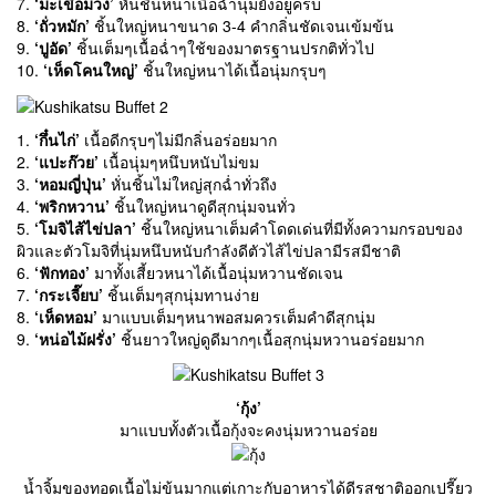
7.
‘มะเขือม่วง’
หั่นชิ้นหนาเนื้อฉ่ำนุ่มยังอยู่ครบ
8.
‘ถั่วหมัก’
ชิ้นใหญ่หนาขนาด 3-4 คำกลิ่นชัดเจนเข้มข้น
9.
‘ปูอัด’
ชิ้นเต็มๆเนื้อฉ่ำๆใช้ของมาตรฐานปรกติทั่วไป
10.
‘เห็ดโคนใหญ่’
ชิ้นใหญ่หนาได้เนื้อนุ่มกรุบๆ
1.
‘กึ๋นไก่’
เนื้อดีกรุบๆไม่มีกลิ่นอร่อยมาก
2.
‘แปะก๊วย’
เนื้อนุ่มๆหนึบหนับไม่ขม
3.
‘หอมญี่ปุ่น’
หั่นชิ้นไม่ใหญ่สุกฉ่ำทั่วถึง
4.
‘พริกหวาน’
ชิ้นใหญ่หนาดูดีสุกนุ่มจนทั่ว
5.
‘โมจิไส้ไข่ปลา’
ชิ้นใหญ่หนาเต็มคำโดดเด่นที่มีทั้งความกรอบของ
ผิวและตัวโมจิที่นุ่มหนึบหนับกำลังดีตัวไส้ไข่ปลามีรสมีชาติ
6.
‘ฟักทอง’
มาทั้งเสี้ยวหนาได้เนื้อนุ่มหวานชัดเจน
7.
‘กระเจี๊ยบ’
ชิ้นเต็มๆสุกนุ่มทานง่าย
8.
‘เห็ดหอม’
มาแบบเต็มๆหนาพอสมควรเต็มคำดีสุกนุ่ม
9.
‘หน่อไม้ฝรั่ง’
ชิ้นยาวใหญ่ดูดีมากๆเนื้อสุกนุ่มหวานอร่อยมาก
‘กุ้ง’
มาแบบทั้งตัวเนื้อกุ้งจะคงนุ่มหวานอร่อย
น้ำจิ้มของทอดเนื้อไม่ข้นมากแต่เกาะกับอาหารได้ดีรสชาติออกเปรี๊ยว