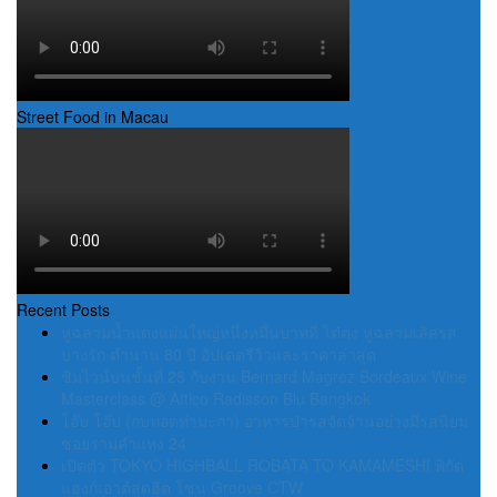
Street Food in Macau
Recent Posts
หูฉลามน้ำแดงแผ่นใหญ่หนึ่งหมื่นบาทที่ ไต๋ตง หูฉลามเลิศรส
บางรัก ตำนาน 80 ปี อัปเดตรีวิวและราคาล่าสุด
ชิมไวน์บนชั้นที่ 28 กับงาน Bernard Magrez Bordeaux Wine
Masterclass @ Attico Radisson Blu Bangkok
โอ๊บ โอ๊บ (กบทอดท่ามะกา) อาหารป่ารสจัดจ้านอย่างมีรสนิยม
ซอยรามคำแหง 24
เปิดตัว TOKYO HIGHBALL ROBATA TO KAMAMESHI พิกัด
แฮงก์เอาต์สุดฮิต โซน Groove CTW