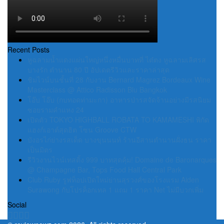
Recent Posts
หูฉลามน้ำแดงแผ่นใหญ่หนึ่งหมื่นบาทที่ ไต๋ตง หูฉลามเลิศรส
บางรัก ตำนาน 80 ปี อัปเดตรีวิวและราคาล่าสุด
ชิมไวน์บนชั้นที่ 28 กับงาน Bernard Magrez Bordeaux Wine
Masterclass @ Attico Radisson Blu Bangkok
โอ๊บ โอ๊บ (กบทอดท่ามะกา) อาหารป่ารสจัดจ้านอย่างมีรสนิยม
ซอยรามคำแหง 24
เปิดตัว TOKYO HIGHBALL ROBATA TO KAMAMESHI พิกัด
แฮงก์เอาต์สุดฮิต โซน Groove CTW
บังอรไก่ย่างรสเด็ด บางขุนนนท์ ร้านอีสานตำนานฝั่งธน ราคา
เป็นมิตร
รีวิวงานไวน์เทสติ้ง 999 บาทสุดคุ้ม! Domaine de Baronarques
@ Champagne Bar, Tops Food Hall Central Park
Club Ruby รูฟท็อปเปิดใหม่ย่านสุรวงศ์ของโรงแรม Aiden
Surawong กับโปรค็อกเทล 1 แถม 1 ราคา Net ไม่มีบวกเพิ่ม
Social