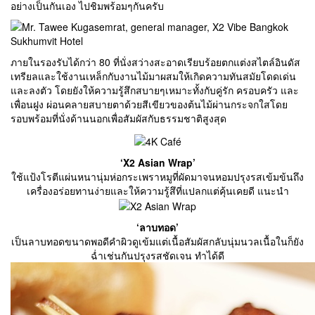
อย่างเป็นกันเอง ไปชิมพร้อมๆกันครับ
ภายในรองรับได้กว่า 80 ที่นั่งสว่างสะอาดเรียบร้อยตกแต่งสไตล์อินดัส
เทรียลและใช้งานเหล็กกับงานไม้มาผสมให้เกิดความทันสมัยโดดเด่น
และลงตัว โดยยังให้ความรู้สึกสบายๆเหมาะทั้งกับคู่รัก ครอบครัว และ
เพื่อนฝูง ผ่อนคลายสบายตาด้วยสีเขียวของต้นไม้ผ่านกระจกใสโดย
รอบพร้อมที่นั่งด้านนอกเพื่อสัมผัสกับธรรมชาติสูงสุด
‘X2 Asian Wrap’
ใช้แป้งโรตีแผ่นหนานุ่มห่อกระเพราหมูที่ผัดมาจนหอมปรุงรสเข้มข้นถึง
เครื่องอร่อยทานง่ายและให้ความรู้สึที่แปลกแต่คุ้นเคยดี แนะนำ
‘ลาบทอด’
เป็นลาบทอดขนาดพอดีคำผิวดูเข้มแต่เนื้อสัมผัสกลับนุ่มนวลเนื้อในก็ยัง
ฉ่ำเช่นกันปรุงรสชัดเจน ทำได้ดี