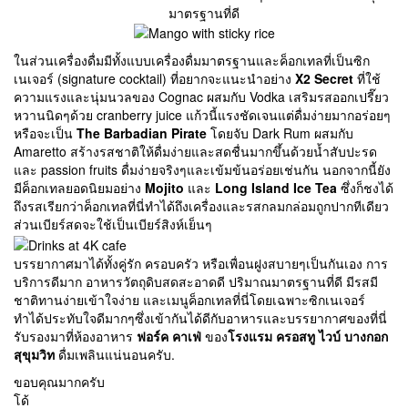
มาตรฐานที่ดี
ในส่วนเครื่องดื่มมีทั้งแบบเครื่องดื่มมาตรฐานและค็อกเทลที่เป็นซิก
เนเจอร์ (signature cocktail) ที่อยากจะแนะนำอย่าง
X2 Secret
ที่ใช้
ความแรงและนุ่มนวลของ Cognac ผสมกับ Vodka เสริมรสออกเปรี๊ยว
หวานนิดๆด้วย cranberry juice แก้วนี้แรงชัดเจนแต่ดื่มง่ายมากอร่อยๆ
หรือจะเป็น
The Barbadian Pirate
โดยจับ Dark Rum ผสมกับ
Amaretto สร้างรสชาติให้ดื่มง่ายและสดชื่นมากขึ้นด้วยน้ำสับปะรด
และ passion fruits ดื่มง่ายจริงๆและเข้มข้นอร่อยเช่นกัน นอกจากนี้ยัง
มีค็อกเทลยอดนิยมอย่าง
Mojito
และ
Long Island Ice Tea
ซึ่งก็ชงได้
ถึงรสเรียกว่าค็อกเทลที่นี่ทำได้ถึงเครื่องและรสกลมกล่อมถูกปากทีเดียว
ส่วนเบียร์สดจะใช้เป็นเบียร์สิงห์เย็นๆ
บรรยากาศมาได้ทั้งคู่รัก ครอบครัว หรือเพื่อนฝูงสบายๆเป็นกันเอง การ
บริการดีมาก อาหารวัตถุดิบสดสะอาดดี ปริมาณมาตรฐานที่ดี มีรสมี
ชาติทานง่ายเข้าใจง่าย และเมนูค็อกเทลที่นี่โดยเฉพาะซิกเนเจอร์
ทำได้ประทับใจดีมากๆซึ่งเข้ากันได้ดีกับอาหารและบรรยากาศของที่นี่
รับรองมาที่ห้องอาหาร
ฟอร์ค คาเฟ่
ของ
โรงแรม ครอสทู ไวบ์ บางกอก
สุขุมวิท
ดื่มเพลินแน่นอนครับ.
ขอบคุณมากครับ
โด้