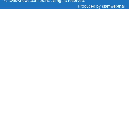
©
reviewnowz.com
2026. All rights reserved.
Produced by
siamwebthai