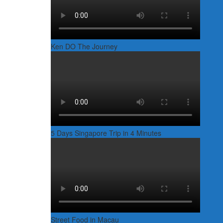
Ken DO The Journey
5 Days Singapore Trip in 4 Minutes
Street Food in Macau