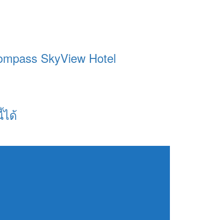
ompass SkyView Hotel
้ได้