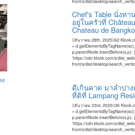
front/s/dist/desktop/search_verti
Chef's Table นั่งทาน
อยู่ในครัวที่ Châte
Chateau de Bangko
ธันวาคม 28th, 2025
62
Klook.c
= d.getElementsByTagName(sc); s.t
p.parentNode.insertBefore(s,p); }
'https://cdn.klook.com/s/dist_web/
front/s/dist/desktop/search_vertic
ดีเกินคาด มาลำปางต้
ที่ติที่ Lampang R
ธันวาคม 23rd, 2025
36
Klook.c
= d.getElementsByTagName(sc); s.t
p.parentNode.insertBefore(s,p); }
'https://cdn.klook.com/s/dist_web/
front/s/dist/desktop/search_verti