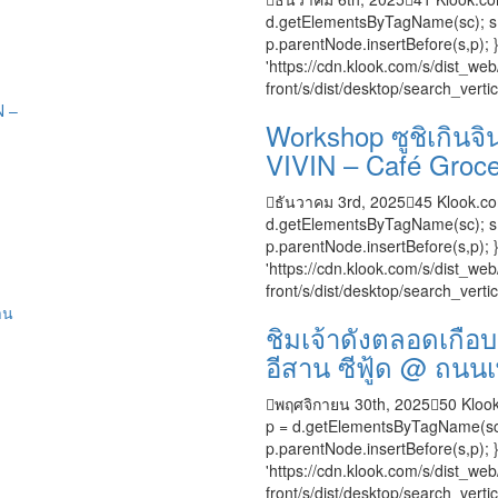
d.getElementsByTagName(sc); s.typ
p.parentNode.insertBefore(s,p); }
'https://cdn.klook.com/s/dist_web/
front/s/dist/desktop/search_vertic
Workshop ซูชิเกินจิ
VIVIN – Café Groce
ธันวาคม 3rd, 2025
45
Klook.co
d.getElementsByTagName(sc); s.typ
p.parentNode.insertBefore(s,p); }
'https://cdn.klook.com/s/dist_web/
front/s/dist/desktop/search_vertic
ชิมเจ้าดังตลอดเกือบ 
อีสาน ซีฟู้ด @ ถนนเ
พฤศจิกายน 30th, 2025
50
Klook
p = d.getElementsByTagName(sc); s
p.parentNode.insertBefore(s,p); }
'https://cdn.klook.com/s/dist_web/
front/s/dist/desktop/search_vertica