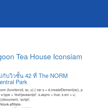
ngoon Tea House Iconsiam
่กับวิวชั้น 42 ที่ The NORM
ntral Park
com (function(d, sc, u) { var s = d.createElement(sc), p
ype = 'text/javascript'; s.async = true; s.src = u;
)(document, 'script',
klook-affiliate-