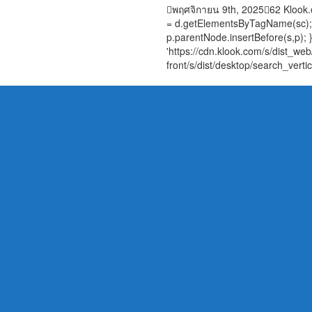
พฤศจิกายน 9th, 2025
62
Klook.
= d.getElementsByTagName(sc); s.t
p.parentNode.insertBefore(s,p); }
'https://cdn.klook.com/s/dist_web/
front/s/dist/desktop/search_verti