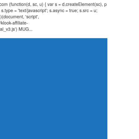
com (function(d, sc, u) { var s = d.createElement(sc), p
ype = 'text/javascript'; s.async = true; s.src = u;
)(document, 'script',
klook-affiliate-
cal_v3.js') MUG...