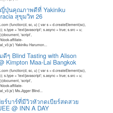
์ญี่ปุ่นคุณภาพดีที่ Yakiniku
cia สุขุมวิท 26
.com (function(d, sc, u) { var s = d.createElement(sc),
.type = 'text/javascript'; s.async = true; s.src = u;
)(document, 'script',
klook-affiliate-
cal_v3.js') Yakiniku Harumon...
รมดีๆ Blind Tasting with Alison
er @ Kimpton Maa-Lai Bangkok
.com (function(d, sc, u) { var s = d.createElement(sc),
.type = 'text/javascript'; s.async = true; s.src = u;
)(document, 'script',
klook-affiliate-
al_v3.js') Ms.Jigger Blind...
ยร์บาร์ที่มีวิวหัวกดเบียร์สดสวย
G JEE @ INN A DAY