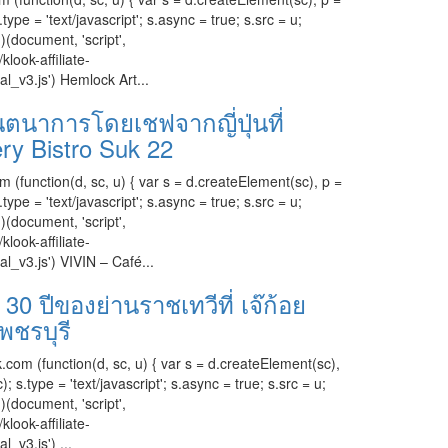
e = 'text/javascript'; s.async = true; s.src = u;
)(document, 'script',
klook-affiliate-
al_v3.js') Hemlock Art...
นตนาการโดยเชฟจากญี่ปุ่นที่
ry Bistro Suk 22
m (function(d, sc, u) { var s = d.createElement(sc), p =
e = 'text/javascript'; s.async = true; s.src = u;
)(document, 'script',
klook-affiliate-
al_v3.js') VIVIN – Café...
30 ปีของย่านราชเทวีที่ เจ๊ก้อย
พชรบุรี
.com (function(d, sc, u) { var s = d.createElement(sc),
.type = 'text/javascript'; s.async = true; s.src = u;
)(document, 'script',
klook-affiliate-
l_v3.js') ...