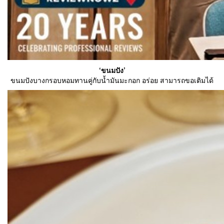
‘ขนมปัง’
ขนมปังบางกรอบหอมทานคู่กับน้ำมันมะกอก อร่อย สามารถขอเติมได้