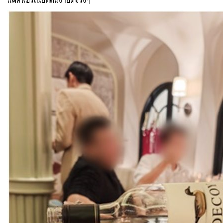
แคลิฟอร์เนียที่ดื่มง่ายดีจริงๆ