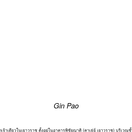
Gin Pao
าเดียวในเยาวราช ตั้งอยู่ในอาคารพิชัยญาติ (คาเธ่ย์ เยาวราช) บริเวณชั้น