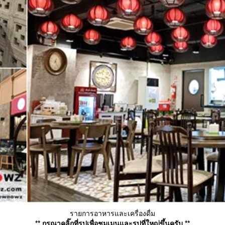
รายการอาหารและเครื่องดื่ม
** กรุณาคลิ๊กที่รูปเพื่อชมเมนูและรูปที่ใหญ่ขึ้นครับ **