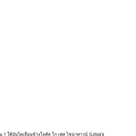
 1 ใต้บันไดเลื่อนข้างโลตัส โก เฟส ไชน่าทาวน์ (Lotus’s