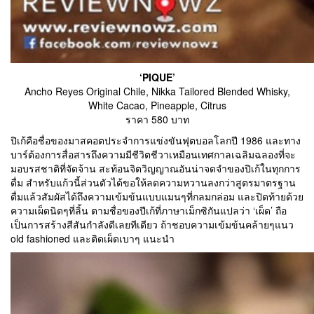
‘PIQUE’
Ancho Reyes Original Chile, Nikka Tailored Blended Whisky,
White Cacao, Pineapple, Citrus
ราคา 580 บาท
ปิเก้คือชื่อของมาสคอตประจำการแข่งขันฟุตบอลโลกปี 1986 และทาง
บาร์ต้องการสื่อสารถึงความมีชีวิตชีวาเหมือนเทศกาลเฉลิมฉลองที่จะ
มอบรสชาติที่จัดจ้าน สะท้อนจิตวิญญาณอันน่าจดจำของปิเก้ในทุกการ
ดื่ม สำหรับแก้วนี้ส่วนตัวได้ขอให้ลดความหวานลงกว่าสูตรมาตรฐาน
ดื่มแล้วสัมผัสได้ถึงความเข้มข้นแบบแมนๆที่กลมกล่อม และปิดท้ายด้วย
ความเผ็ดนิดๆที่ลิ้น ตามชื่อของปีเก้ที่ภาษาเม็กซิกันแปลว่า ‘เผ็ด’ ถือ
เป็นการสร้างสีสันกำลังดีเลยทีเดียว ถ้าชอบความเข้มข้นคล้ายๆแนว
old fashioned และติดเผ็ดเบาๆ แนะนำ