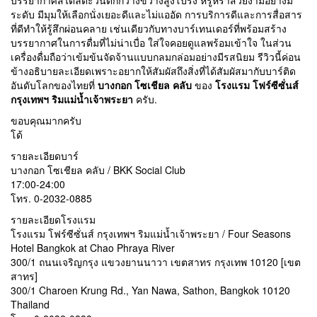
บรรยากาศสไตล์ตะวันตกกว้างขวางสูงโปร่ง หรูหราสวยงามอย่างมี
ระดับ มีมุมให้เลือกนั่งเยอะดีและไม่แออัด การบริการดีและการสื่อสาร
ที่ดีทำให้รู้สึกผ่อนคลาย เช่นเดียวกับทางบาร์เทนเดอร์ที่พร้อมสร้าง
บรรยากาศในการดื่มที่ไม่น่าเบื่อ ใส่ใจคอยดูแลพร้อมเข้าใจ ในส่วน
เครื่องดื่มถือว่าเข้มข้นจัดจ้านแบบกลมกล่อมอย่างมีรสนิยม รีวิวนี้ค่อน
ข้างอธิบายละเอียดเพราะอยากให้สัมผัสถึงสิ่งที่ได้สัมผัสมากับบาร์ติด
อันดับโลกของไทยที่
บางกอก โซเชียล คลับ
ของ
โรงแรม โฟร์ซีซั่นส์
กรุงเทพฯ ริมแม่น้ำเจ้าพระยา
ครับ.
ขอบคุณมากครับ
โด้
รายละเอียดบาร์
บางกอก โซเชียล คลับ / BKK Social Club
17:00-24:00
โทร. 0-2032-0885
รายละเอียดโรงแรม
โรงแรม โฟร์ซีซั่นส์ กรุงเทพฯ ริมแม่น้ำเจ้าพระยา / Four Seasons
Hotel Bangkok at Chao Phraya River
300/1 ถนนเจริญกรุง แขวงยานนาวา เขตสาทร กรุงเทพ 10120 [เขต
สาทร]
300/1 Charoen Krung Rd., Yan Nawa, Sathon, Bangkok 10120
Thailand