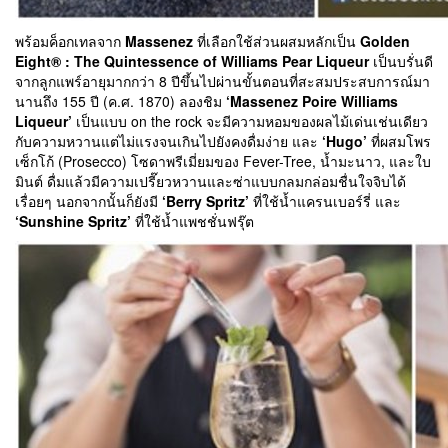
พร้อมค็อกเทลจาก
Massenez
ที่เลือกใช้ส่วนผสมหลักเป็น
Golden
Eight® : The Quintessence of Williams Pear Liqueur
เป็นบรั่นดี
จากลูกแพร์อายุมากกว่า 8 ปีขึ้นไปผ่านขั้นตอนที่สะสมประสบการณ์มา
นานถึง 155 ปี (ค.ศ. 1870) ลองชิม
‘Massenez Poire Williams
Liqueur’
เป็นแบบ on the rock จะมีความหอมของผลไม้เด่นเช่นเดียว
กับความหวานแต่ไม่แรงจนเกินไปยังคงดื่มง่าย และ
‘Hugo’
ที่ผสมโพร
เซ็กโก้ (Prosecco) โซดาพรีเมี่ยมของ Fever-Tree, น้ำมะนาว, และใบ
มินต์ ดื่มแล้วมีความเปรี๊ยวหวานและซ่าแบบกลมกล่อมชื่นใจจิบได้
เรื่อยๆ นอกจากนั้นก็ยังมี
‘Berry Spritz’
ที่ใช้น้ำแครนเบอร์รี่ และ
‘Sunshine Spritz’
ที่ใช้น้ำแพชชั่นฟรุ๊ต