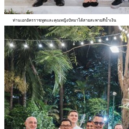
ท่านเอกอัครราชทูตและคุณหญิงปัทมาได้สายสะพายสีน้ำเงิน