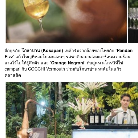
อีกบูธกับ
โกษาปาน (Kosapan)
เหล้ารัมจากอ้อยของไทยกับ
‘Pandan
Fizz’
แก้วใหญ่ที่หอมใบเตยอ่อนๆ รสชาติกลมกล่อมแต่ซ้อนความร้อน
แรงไว้ไม่ให้รู้สึกตัว และ
‘Orange Negroni’
กับสูตรเนโกรนีที่ใช้
campari กับ COCCHI Vermouth ร่วมกับโกษาปานรสส้มในแก้ว
คลาสสิค