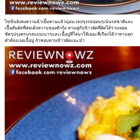
ไข่ข้นยังคงความฉ่ำเยิ้มทานแล้วนุ่มนวลปรุงรสอ่อนๆเน้นรสชาติและ
เนื้อสัมผัสที่สดเด้งหวานของตัวกุ้ง ทานคู่กับข้าวผัดที่ผัดได้ร่วนหอม
ชัดๆปรุงครบรสแบบเบาๆและเนื้อปูที่ใส่มาให้เยอะที่เรียกได้ว่าทานทุก
คำต้องเจอเนื้อปู ถ้าชอบทานข้าวผัดแนะนำ