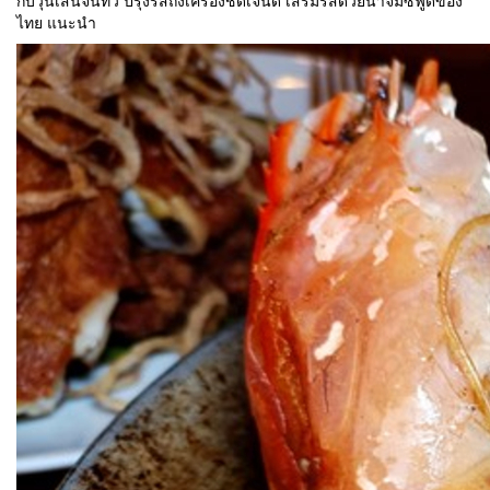
หนาเนื้อหวาน โดดเด่นด้วยความหอมคลาสสิคของเครื่องที่คลุกเคล้า
กับวุ้นเส้นจนทั่ว ปรุงรสถึงเครื่องชัดเจนดี เสริมรสด้วยน้ำจิ้มซีฟู๊ดของ
ไทย แนะนำ