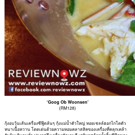
‘Goog Ob Woonsen’
(RM128)
กุ้งอบวุ้นเส้นเครื่องซีฟู๊ดล้นๆ กุ้งแม่น้ำตัวใหญ่ หอยเชลล์ฮอกไกโดตัว