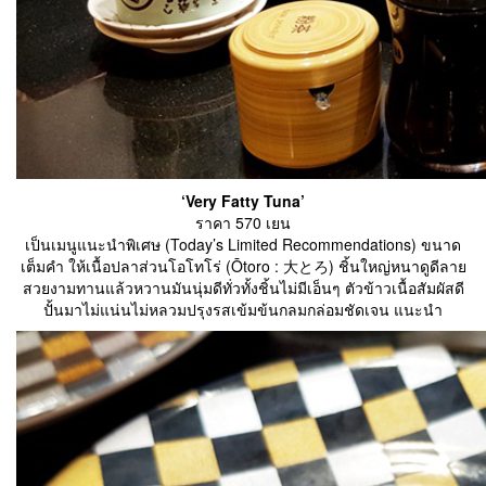
‘Very Fatty Tuna’
ราคา 570 เยน
เป็นเมนูแนะนำพิเศษ (Today’s Limited Recommendations) ขนาด
เต็มคำ ให้เนื้อปลาส่วนโอโทโร่ (Ōtoro : 大とろ) ชิ้นใหญ่หนาดูดีลาย
สวยงามทานแล้วหวานมันนุ่มดีทั่วทั้งชิ้นไม่มีเอ็นๆ ตัวข้าวเนื้อสัมผัสดี
ปั้นมาไม่แน่นไม่หลวมปรุงรสเข้มข้นกลมกล่อมชัดเจน แนะนำ