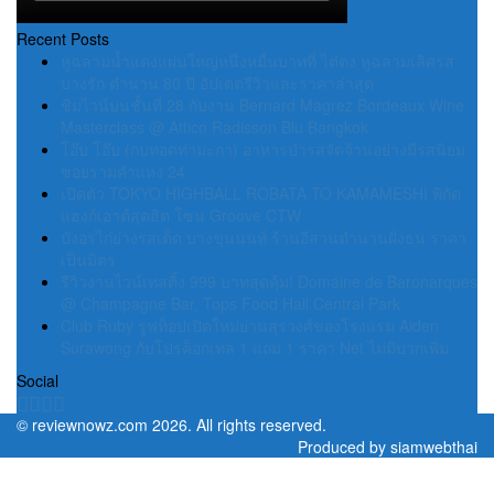
Recent Posts
หูฉลามน้ำแดงแผ่นใหญ่หนึ่งหมื่นบาทที่ ไต๋ตง หูฉลามเลิศรส
บางรัก ตำนาน 80 ปี อัปเดตรีวิวและราคาล่าสุด
ชิมไวน์บนชั้นที่ 28 กับงาน Bernard Magrez Bordeaux Wine
Masterclass @ Attico Radisson Blu Bangkok
โอ๊บ โอ๊บ (กบทอดท่ามะกา) อาหารป่ารสจัดจ้านอย่างมีรสนิยม
ซอยรามคำแหง 24
เปิดตัว TOKYO HIGHBALL ROBATA TO KAMAMESHI พิกัด
แฮงก์เอาต์สุดฮิต โซน Groove CTW
บังอรไก่ย่างรสเด็ด บางขุนนนท์ ร้านอีสานตำนานฝั่งธน ราคา
เป็นมิตร
รีวิวงานไวน์เทสติ้ง 999 บาทสุดคุ้ม! Domaine de Baronarques
@ Champagne Bar, Tops Food Hall Central Park
Club Ruby รูฟท็อปเปิดใหม่ย่านสุรวงศ์ของโรงแรม Aiden
Surawong กับโปรค็อกเทล 1 แถม 1 ราคา Net ไม่มีบวกเพิ่ม
Social
©
reviewnowz.com
2026. All rights reserved.
Produced by
siamwebthai