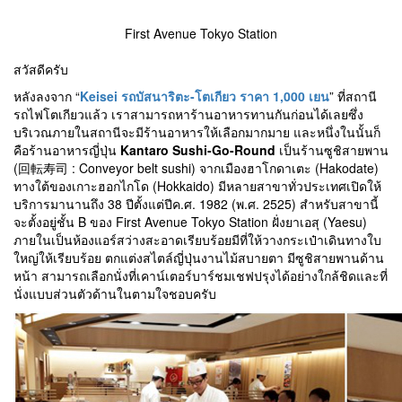
First Avenue Tokyo Station
สวัสดีครับ
หลังลงจาก “
Keisei รถบัสนาริตะ-โตเกียว ราคา 1,000 เยน
” ที่สถานี
รถไฟโตเกียวแล้ว เราสามารถหาร้านอาหารทานกันก่อนได้เลยซึ่ง
บริเวณภายในสถานีจะมีร้านอาหารให้เลือกมากมาย และหนึ่งในนั้นก็
คือร้านอาหารญี่ปุ่น
Kantaro Sushi-Go-Round
เป็นร้านซูชิสายพาน
(回転寿司 : Conveyor belt sushi) จากเมืองฮาโกดาเตะ (Hakodate)
ทางใต้ของเกาะฮอกไกโด (Hokkaido) มีหลายสาขาทั่วประเทศเปิดให้
บริการมานานถึง 38 ปีตั้งแต่ปีค.ศ. 1982 (พ.ศ. 2525) สำหรับสาขานี้
จะตั้งอยู่ชั้น B ของ First Avenue Tokyo Station ฝั่งยาเอสุ (Yaesu)
ภายในเป็นห้องแอร์สว่างสะอาดเรียบร้อยมีที่ให้วางกระเป๋าเดินทางใบ
ใหญ่ให้เรียบร้อย ตกแต่งสไตล์ญี่ปุ่นงานไม้สบายตา มีซูชิสายพานด้าน
หน้า สามารถเลือกนั่งที่เคาน์เตอร์บาร์ชมเชฟปรุงได้อย่างใกล้ชิดและที่
นั่งแบบส่วนตัวด้านในตามใจชอบครับ