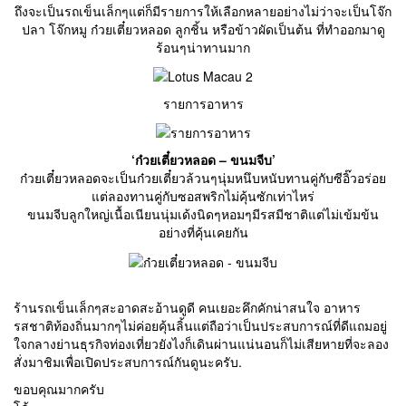
ถึงจะเป็นรถเข็นเล็กๆแต่ก็มีรายการให้เลือกหลายอย่างไม่ว่าจะเป็นโจ๊ก
ปลา โจ๊กหมู ก๋วยเตี๋ยวหลอด ลูกชิ้น หรือข้าวผัดเป็นต้น ที่ทำออกมาดู
ร้อนๆน่าทานมาก
รายการอาหาร
‘ก๋วยเตี๋ยวหลอด – ขนมจีบ’
ก๋วยเตี๋ยวหลอดจะเป็นก๋วยเตี๋ยวล้วนๆนุ่มหนึบหนับทานคู่กับซีอิ๊วอร่อย
แต่ลองทานคู่กับซอสพริกไม่คุ้นซักเท่าไหร่
ขนมจีบลูกใหญ่เนื้อเนียนนุ่มเด้งนิดๆหอมๆมีรสมีชาติแต่ไม่เข้มข้น
อย่างที่คุ้นเคยกัน
ร้านรถเข็นเล็กๆสะอาดสะอ้านดูดี คนเยอะคึกคักน่าสนใจ อาหาร
รสชาติท้องถิ่นมากๆไม่ค่อยคุ้นลิ้นแต่ถือว่าเป็นประสบการณ์ที่ดีแถมอยู่
ใจกลางย่านธุรกิจท่องเที่ยวยังไงก็เดินผ่านแน่นอนก็ไม่เสียหายที่จะลอง
สั่งมาชิมเพื่อเปิดประสบการณ์กันดูนะครับ.
ขอบคุณมากครับ