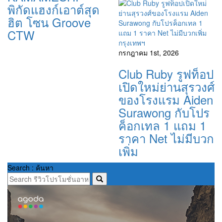
พิกัดแฮงก์เอาต์สุด
ฮิต โซน Groove
CTW
กรุงเทพฯ
กรกฎาคม 1st, 2026
Club Ruby รูฟท็อป
เปิดใหม่ย่านสุรวงศ์
ของโรงแรม Aiden
Surawong กับโปร
ค็อกเทล 1 แถม 1
ราคา Net ไม่มีบวก
เพิ่ม
Search : ค้นหา