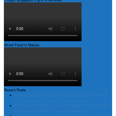
Street Food in Macau
Recent Posts
หูฉลามน้ำแดงแผ่นใหญ่หนึ่งหมื่นบาทที่ ไต๋ตง หูฉลามเลิศรส
บางรัก ตำนาน 80 ปี อัปเดตรีวิวและราคาล่าสุด
ชิมไวน์บนชั้นที่ 28 กับงาน Bernard Magrez Bordeaux Wine
Masterclass @ Attico Radisson Blu Bangkok
โอ๊บ โอ๊บ (กบทอดท่ามะกา) อาหารป่ารสจัดจ้านอย่างมีรสนิยม