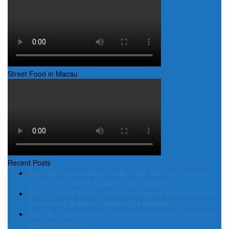
Street Food in Macau
Recent Posts
หูฉลามน้ำแดงแผ่นใหญ่หนึ่งหมื่นบาทที่ ไต๋ตง หูฉลามเลิศรส
บางรัก ตำนาน 80 ปี อัปเดตรีวิวและราคาล่าสุด
ชิมไวน์บนชั้นที่ 28 กับงาน Bernard Magrez Bordeaux Wine
Masterclass @ Attico Radisson Blu Bangkok
โอ๊บ โอ๊บ (กบทอดท่ามะกา) อาหารป่ารสจัดจ้านอย่างมีรสนิยม
ซอยรามคำแหง 24