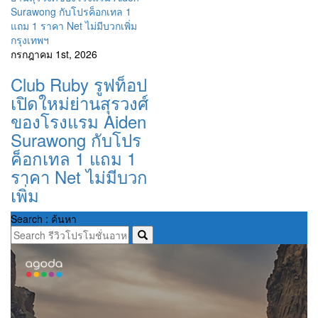
กรุงเทพฯ
กรกฎาคม 1st, 2026
Club Ruby รูฟท็อป
เปิดใหม่ย่านสุรวงศ์
ของโรงแรม Aiden
Surawong กับโปร
ค็อกเทล 1 แถม 1
ราคา Net ไม่มีบวก
เพิ่ม
Search : ค้นหา