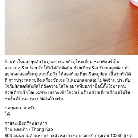
ร้านทำใหม่อายุหลักวันทุกอย่างเลยยังดูใหม่เอี่ยม ชอบที่แอร์เย็น
สะอาดดูเรียบร้อย จัดโต๊ะไม่อัดติดกัน ก๋วยเตี๋ยวเรือปริมาณถูกต้อง ถ้า
อยากจะลองทั้งหมูและเนื้อวัว ให้ลองก๋วยเตี๋ยวเรือหมูก่อน เนื้อวัวทำได้
ดี การปรุงรสครบถึงเครื่องชัดเจนในแบบกลมกล่อมไม่จัดจ้าน ประทับ
ใจกับผักสดที่สัมผัสได้ถึงความใส่ใจ อยากที่บอกว่ามื้อนี้ตั้งใจมาทาน
ก๋วยเตี๋ยวเรือโดยเฉพาะเพราะเข้าใจว่าเป็นร้านก๋วยเตี๋ยวเรือแต่ไม่ใช่
ซะงั้นที่ร้านอาหาร
ทองเก้า
ครับ.
ขอบคุณมากครับ
โด้
รายละเอียดร้านอาหาร
ร้าน ทองเก้า / Thong Kao
803 ถนนรามคำแหง แขวงหัวหมาก เขตบางกะปิ กรุงเทพ 10240 [เขต