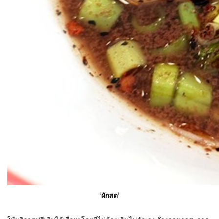
‘ผักสด’