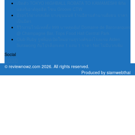
เปิดตัว TOKYO HIGHBALL ROBATA TO KAMAMESHI พิกัด
แฮงก์เอาต์สุดฮิต โซน Groove CTW
บังอรไก่ย่างรสเด็ด บางขุนนนท์ ร้านอีสานตำนานฝั่งธน ราคา
เป็นมิตร
รีวิวงานไวน์เทสติ้ง 999 บาทสุดคุ้ม! Domaine de Baronarques
@ Champagne Bar, Tops Food Hall Central Park
Club Ruby รูฟท็อปเปิดใหม่ย่านสุรวงศ์ของโรงแรม Aiden
Surawong กับโปรค็อกเทล 1 แถม 1 ราคา Net ไม่มีบวกเพิ่ม
Social
©
reviewnowz.com
2026. All rights reserved.
Produced by
siamwebthai