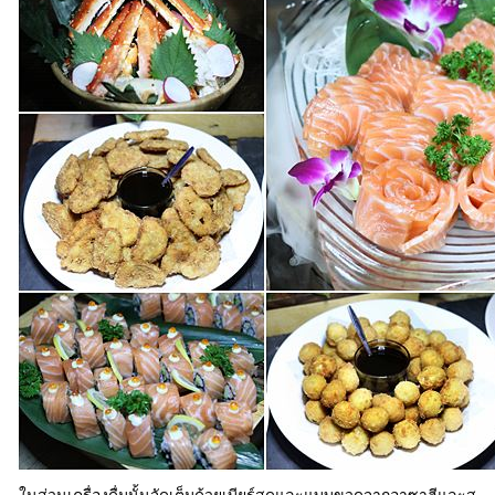
ในส่วนเครื่องดื่มนั้นจัดเต็มด้วยเบียร์สดและแบบขวดจากอาซาฮีและส