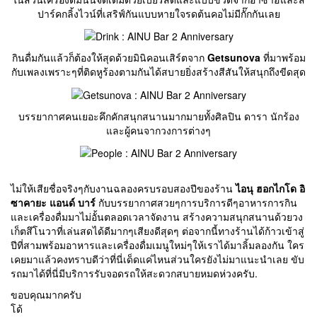
ปาร์คกลิ้งไวน์ที่เสริฟ์กันแบบหายใจรดต้นคอไม่มีกั๊กกันเลย
กินดื่มกันแล้วก็ต้องให้สุดด้วยมินิคอนเสิร์ตจาก
Getsunova
ที่มาพร้อม
กับเพลงเพราะๆที่ติดหูร้องตามกันได้สบายยิ่งสร้างสีสันให้สนุกถึงขีดสุด
บรรยากาศคนเยอะคึกคักสนุกสนานมากมายทั้งศิลปิน ดารา นักร้อง
และผู้คนจากวงการต่างๆ
ไม่ให้เสียชื่อจริงๆกับงานฉลองครบรอบสองปีของร้าน
ไอนุ ฮอกไกโด อิ
ซาคายะ แอนด์ บาร์
กับบรรยากาศสวยๆการบริการดีๆอาหารการกิน
และเครื่องดื่มมาไม่อั้นตลอดเวลาจัดงาน สร้างความสนุกสนานด้วยวง
เก็ตสึโนวาที่เล่นสดได้ดีมากๆเสียงดีสุดๆ ต่อจากนี้ทางร้านได้ก้าวเข้าสู่
ปีที่สามพร้อมอาหารและเครื่องดื่มเมนูใหม่ๆให้เราได้มาลิ้มลองกัน ใคร
เคยมาแล้วคงทราบดีว่าที่นี่เด็ดแค่ไหนส่วนใครยังไม่มาแนะนำเลย ขับ
รถมาได้ที่นี่มีบริการรับจอดรถให้สะดวกสบายหมดห่วงครับ.
ขอบคุณมากครับ
โด้