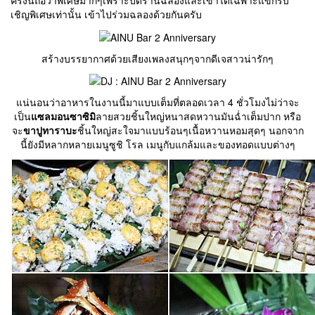
ครั้งนี้ถือว่าพิเศษมากๆเพราะปิดร้านฉลองและเข้าได้เฉพาะแขกรับ
เชิญพิเศษเท่านั้น เข้าไปร่วมฉลองด้วยกันครับ
สร้างบรรยากาศด้วยเสียงเพลงสนุกๆจากดีเจสาวน่ารักๆ
แน่นอนว่าอาหารในงานนี้มาแบบเต็มที่ตลอดเวลา 4 ชั่วโมงไม่ว่าจะ
เป็น
แซลมอนซาซิมิ
ลายสวยชิ้นใหญ่หนาสดหวานมันฉ่ำเต็มปาก หรือ
จะ
ขาปูทาราบะ
ชิ้นใหญ่สะใจมาแบบร้อนๆเนื้อหวานหอมสุดๆ นอกจาก
นี้ยังมีหลากหลายเมนูซูชิ โรล เมนูกับแกล้มและของทอดแบบต่างๆ