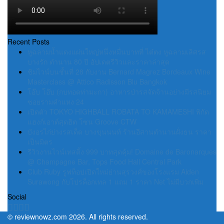
Recent Posts
หูฉลามน้ำแดงแผ่นใหญ่หนึ่งหมื่นบาทที่ ไต๋ตง หูฉลามเลิศรส
บางรัก ตำนาน 80 ปี อัปเดตรีวิวและราคาล่าสุด
ชิมไวน์บนชั้นที่ 28 กับงาน Bernard Magrez Bordeaux Wine
Masterclass @ Attico Radisson Blu Bangkok
โอ๊บ โอ๊บ (กบทอดท่ามะกา) อาหารป่ารสจัดจ้านอย่างมีรสนิยม
ซอยรามคำแหง 24
เปิดตัว TOKYO HIGHBALL ROBATA TO KAMAMESHI พิกัด
แฮงก์เอาต์สุดฮิต โซน Groove CTW
บังอรไก่ย่างรสเด็ด บางขุนนนท์ ร้านอีสานตำนานฝั่งธน ราคา
เป็นมิตร
รีวิวงานไวน์เทสติ้ง 999 บาทสุดคุ้ม! Domaine de Baronarques
@ Champagne Bar, Tops Food Hall Central Park
Club Ruby รูฟท็อปเปิดใหม่ย่านสุรวงศ์ของโรงแรม Aiden
Surawong กับโปรค็อกเทล 1 แถม 1 ราคา Net ไม่มีบวกเพิ่ม
Social
©
reviewnowz.com
2026. All rights reserved.