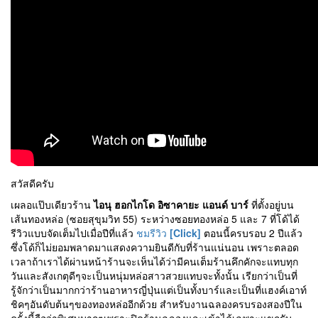
สวัสดีครับ
เผลอแป๊บเดียวร้าน
ไอนุ ฮอกไกโด อิซาคายะ แอนด์ บาร์
ที่ตั้งอยู่บน
เส้นทองหล่อ (ซอยสุขุมวิท 55) ระหว่างซอยทองหล่อ 5 และ 7 ที่โด้ได้
รีวิวแบบจัดเต็มไปเมื่อปีที่แล้ว
ชมรีวิว
[Click]
ตอนนี้ครบรอบ 2 ปีแล้ว
ซึ่งโด้ก็ไม่ยอมพลาดมาแสดงความยินดีกับที่ร้านแน่นอน เพราะตลอด
เวลาถ้าเราได้ผ่านหน้าร้านจะเห็นได้ว่ามีคนเต็มร้านคึกคักจะแทบทุก
วันและสังเกตุดีๆจะเป็นหนุ่มหล่อสาวสวยแทบจะทั้งนั้น เรียกว่าเป็นที่
รู้จักว่าเป็นมากกว่าร้านอาหารญี่ปุ่นแต่เป็นทั้งบาร์และเป็นที่แฮงค์เอาท์
ชิคๆอันดับต้นๆของทองหล่ออีกด้วย สำหรับงานฉลองครบรองสองปีใน