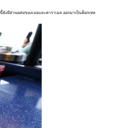
ี้ยังมีส่วนผสมของเนยและคาราเมล ออกมาเป็นค็อกเทล