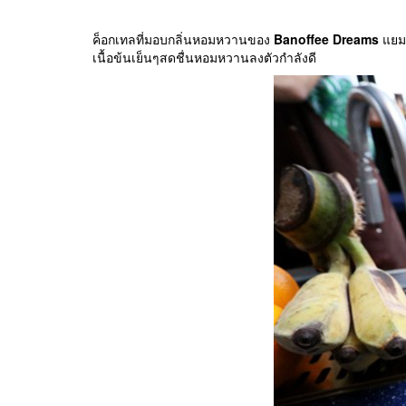
ค็อกเทลที่มอบกลิ่นหอมหวานของ
Banoffee Dreams
แยมก
เนื้อข้นเย็นๆสดชื่นหอมหวานลงตัวกำลังดี