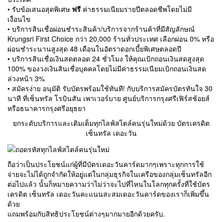
• รับข้อเสนอสุดพิเศษ
ฟรี
ค่าธรรมเนียมรายปีตลอดชีพโดยไม่มี
เงื่อนไข
• บริการสินเชื่อผ่อนชำระสินค้า/บริการจากร้านค้าที่มีสัญลักษณ์
Krungsri First Choice กว่า 20,000 ร้านทั่วประเทศ เลือกผ่อน 0% หรือ
ผ่อนชำระนานสูงสุด 48 เดือนในอัตราดอกเบี้ยพิเศษตลอดปี
• บริการสินเชื่อเงินสดตลอด 24 ชั่วโมง ให้คุณเบิกถอนเงินสดสูงสุด
100% ของวงเงินสินเชื่อบุคคลโดยไม่มีค่าธรรมเนียมเบิกถอนเงินสด
ล่วงหน้า 3%
• สมัครง่าย อนุมัติ รับบัตรพร้อมใช้ทันที! กับบริการสมัครบัตรทันใจ 30
นาที ที่เซ็นทรัล โรบินสัน เพาเวอร์บาย ศูนย์บริการกรุงศรีเฟิร์สช้อยส์
หรือธนาคารกรุงศรีอยุธยา
ยกระดับบริการและเติมเต็มทุกไลฟ์สไตล์คนรุ่นใหม่ด้วย บัตรเครดิต
เซ็นทรัล เดอะวัน
ถือว่าเป็นประโยชน์แก่ผู้ที่มีบัตรเดอะวันคาร์ดมากๆเพราะทุกการใช้
จ่ายจะไม่ได้ถูกจำกัดให้อยู่แต่ในกลุ่มธุรกิจในเครือของกลุ่มเซ็นทรัลอีก
ต่อไปแล้ว นั้นก็หมายความว่าไม่ว่าจะไปที่ไหนในโลกทุกครั้งที่ใช้บัตร
เครดิต เซ็นทรัล เดอะวันคะแนนสะสมเดอะวันคาร์ดของเราก็เพิ่มขึ้น
ด้วย
แถมพร้อมกับสิทธิประโยชน์ต่างๆมากมายอีกด้วยครับ.