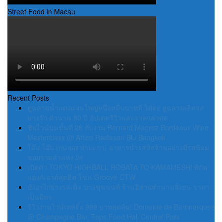
Street Food in Macau
Recent Posts
หูฉลามน้ำแดงแผ่นใหญ่หนึ่งหมื่นบาทที่ ไต๋ตง หูฉลามเลิศรส
บางรัก ตำนาน 80 ปี อัปเดตรีวิวและราคาล่าสุด
ชิมไวน์บนชั้นที่ 28 กับงาน Bernard Magrez Bordeaux Wine
Masterclass @ Attico Radisson Blu Bangkok
โอ๊บ โอ๊บ (กบทอดท่ามะกา) อาหารป่ารสจัดจ้านอย่างมีรสนิยม
ซอยรามคำแหง 24
เปิดตัว TOKYO HIGHBALL ROBATA TO KAMAMESHI พิกัด
แฮงก์เอาต์สุดฮิต โซน Groove CTW
บังอรไก่ย่างรสเด็ด บางขุนนนท์ ร้านอีสานตำนานฝั่งธน ราคา
เป็นมิตร
รีวิวงานไวน์เทสติ้ง 999 บาทสุดคุ้ม! Domaine de Baronarques
@ Champagne Bar, Tops Food Hall Central Park