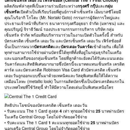
ผลิตภัณฑ์ล่าสุดที่เป็นความร่วมมือระหว่าง
กรุงศรี กรุ๊ป
และ
กลุ่ม
เซ็นทรัล
เปิดตัวเป็นที่เรียบร้อยที่ศูนย์การค้าเซ็นทรัล เอ็มบาสซีโดยมี
คุณโนริอากิ โกโตะ (Mr. Noriaki Goto) กรรมการผู้จัดการใหญ่และ
ประธานเจ้าหน้าที่บริหาร ธนาคารกรุงศรีอยุธยา จำกัด (มหาชน) และ
คุณปริญญ์ จิราธิวัฒน์ รองประธานกรรมการบริหาร บริษัท กลุ่ม
เซ็นทรัล จำกัด พร้อมทีมบริหารมาร่วมในงานเปิดตัวในครั้งนี้ สำหรับ
บัตรเครดิต เซ็นทรัล เดอะวัน และบัตรเซ็นทรัล เดอะวัน เฟิร์สช้อยส์
นั้นเป็นการผนวก
บัตรเครดิต
และ
บัตรเดอะวันคาร์ด
เข้าด้วยกัน เพื่อให้
ทุกท่านสามารถใช้จ่ายผ่านบัตรนี้ได้ทุกที่ทั้งที่อยู่ในกลุ่มธุรกิจในเครือ
และนอกเครือของกลุ่มเซ็นทรัล โดยที่ลูกค้าจะยังคงได้รับคะแนนเดอะ
วันคาร์ดและสิทธิพิเศษมากมายซึ่งบัตรนี้จะมาทดแทนเซ็นทรัล เครดิต
คาร์ด และบัตรเครดิต Robinson Visa Card ตัวบัตรเครดิต เซ็นทรัล
เดอะวันถูกออกแบบขึ้นมาด้วยเทคนิคและวัสดุพิเศษเพื่อให้ได้ความ
เหมือนโลหะ (metallic look) ในการผลิตบัตรซึ่งเป็นบัตรเครดิตแรกใน
ประเทศไทยที่ใช้วัสดุนี้ ทำให้มีความโดดเด่นเป็นพิเศษเหนือใคร
สิทธิประโยชน์ของบัตรเครดิต เซ็นทรัล เดอะวัน
• รับคะแนน The 1 Card สูงสุด
4
เท่า ทุกยอดใช้จ่าย
25
บาทผ่านบัตร
ในเครือ Central Group โดยไม่จำกัดยอดใช้จ่าย
• รับคะแนน The 1 Card
1
คะแนนทุกยอดใช้จ่าย
25
บาทผ่านบัตร
นอกเครือ Central Group โดยไม่จำกัดยอดใช้จ่าย