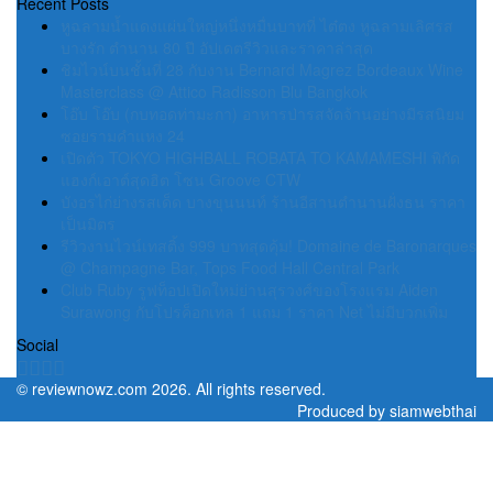
Recent Posts
หูฉลามน้ำแดงแผ่นใหญ่หนึ่งหมื่นบาทที่ ไต๋ตง หูฉลามเลิศรส
บางรัก ตำนาน 80 ปี อัปเดตรีวิวและราคาล่าสุด
ชิมไวน์บนชั้นที่ 28 กับงาน Bernard Magrez Bordeaux Wine
Masterclass @ Attico Radisson Blu Bangkok
โอ๊บ โอ๊บ (กบทอดท่ามะกา) อาหารป่ารสจัดจ้านอย่างมีรสนิยม
ซอยรามคำแหง 24
เปิดตัว TOKYO HIGHBALL ROBATA TO KAMAMESHI พิกัด
แฮงก์เอาต์สุดฮิต โซน Groove CTW
บังอรไก่ย่างรสเด็ด บางขุนนนท์ ร้านอีสานตำนานฝั่งธน ราคา
เป็นมิตร
รีวิวงานไวน์เทสติ้ง 999 บาทสุดคุ้ม! Domaine de Baronarques
@ Champagne Bar, Tops Food Hall Central Park
Club Ruby รูฟท็อปเปิดใหม่ย่านสุรวงศ์ของโรงแรม Aiden
Surawong กับโปรค็อกเทล 1 แถม 1 ราคา Net ไม่มีบวกเพิ่ม
Social
©
reviewnowz.com
2026. All rights reserved.
Produced by
siamwebthai