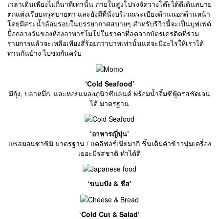
เวลาเดินเพียงไม่กี่นาทีเท่านั้น ภายในสูงโปร่งจัดวางโต๊ะได้ดีเดินสบาย
ตกแต่งเรียบหรูสบายตา และยังมีที่นั่งบริเวณระเบียงด้านนอกด้านหน้า
โดยมีสระน้ำล้อมรอบในบรรยากาศสบายๆ สำหรับรีวิวนี้จะเป็นบุฟเฟ่ต์
มื้อกลางวันของห้องอาหารโมโม่ในราคาที่ลดจากบัตรเครดิตที่ร่วม
รายการแล้วจะเหลือเพียงสี่ร้อยกว่าบาทเท่านั้นแต่จะมีอะไรให้เราได้
ทานกันบ้าง ไปชมกันครับ
‘Cold Seafood’
มีกุ้ง, ปลาหมึก, และหอยแมลงภู่นิวซีแลนด์ พร้อมน้ำจิ้มซีฟู้ดรสชัดเจน
ได้ มาตรฐาน
‘อาหารญี่ปุ่น’
แซลมอนซาซิมิ มาตรฐาน / แคลิฟอร์เนียมากิ ชิ้นเต็มคำข้าวนุ่มเครื่อง
เยอะมีรสชาติ ทำได้ดี
‘ขนมปัง & ชีส’
‘Cold Cut & Salad’