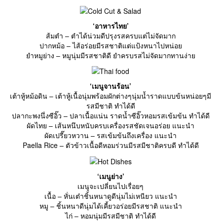
‘อาหารไทย’
ส้มตำ – ตำได้น่วมดีปรุงรสครบแต่ไม่จัดมาก
ปากหม้อ – ไส้อร่อยมีรสชาติแต่แป้งหนาไปหน่อย
ยำหมูย่าง – หมูนุ่มมีรสชาติดี ยำครบรสไม่จัดมากทานง่าย
‘เมนูจานร้อน’
เต้าหู้หม้อดิน – เต้าหู้เนื้อนุ่มพร้อมผักต่างๆนุ่มน้ำราดแบบข้นหน่อยๆมี
รสมีชาติ ทำได้ดี
ปลากะพงนึ่งซีอิ๊ว – ปลาเนื้อแน่น ราดน้ำซีอิ๊วหอมรสเข้มข้น ทำได้ดี
ผัดไทย – เส้นหนึบหนับครบเครื่องรสชัดเจนอร่อย แนะนำ
ผัดเปรี๊ยวหวาน – รสเข้มข้นถึงเครื่อง แนะนำ
Paella Rice – ตัวข้าวเนื้อดีหอมร่วนมีรสมีชาติครบดี ทำได้ดี
‘เมนูย่าง’
เมนูจะเปลี่ยนไปเรื่อยๆ
เนื้อ – หั่นเต๋าชิ้นหนาดูดีนุ่มไม่เหนียว แนะนำ
หมู – ชิ้นหนาดีนุ่มได้เคี้ยวอร่อยมีรสชาติ แนะนำ
ไก่ – หอมนุ่มมีรสมีชาติ ทำได้ดี