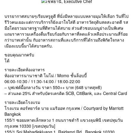
บรรยากาศสบายๆเรียบหรูดูดี ที่นั่งมีหลายแบบหลายมุมให้เลือก วันที่ไป
รีวิวคนเยอะแต่การบริการก็ยังเอาใจใส่ดี อาหารวัตถุดิบสดสะอาดดี รส
มือโดยรวมมาตรฐานที่ดีทานได้สบาย ส่วนตัวชอบเมนูย่างเป็นพิเศษ
แถมราคารวมเครื่องดื่มเรียบร้อยกับราคาที่ลดแล้วเหลือประมาณสี่ร้อย
กว่าบาทเท่านั้น กับอาหารสถานที่และบริการที่ได้รวมถึงพิกัดใจกลาง
เมืองแบบนี้มาได้สบายครับ.
ขอบคุณมากครับ
โด้
รายละเอียดห้องอาหาร
ห้องอาหารนานาชาติ โมโม่ / Momo ชั้นล็อบบี้
06:00-10:30 / 11:30-14:00 / 18:00-22:00
– บุฟเฟ่ต์มื้อกลางวัน ราคา 550++ บาท (648 บาทสุทธิ)
– ส่วนลด 25% สำหรับบัตรเครดิต SCB, CitiBank, และ Central Card
รายละเอียดโรงแรม
โรงแรม คอร์ทยาร์ด บาย แมริออท กรุงเทพ / Courtyard by Marriott
Bangkok
155/1 ซอยมหาดเล็กหลวง 1 ถนนราชดำริ แขวงลุมพินี เขตปทุมวัน
กรุงเทพ 10330 [เขตปทุมวัน]
155/1 Soi Mahadlekluang 1, Rajdamri Rd., Bangkok 10330