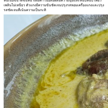
หั่นเนื้อขนาดชิ้นหนาเต็มคำ เนื้อสัมผัสมีความนุ่มและหนึบหนับ เคี้ยว
เพลินไม่เหนียว ตัวแกงมีความข้นชัดเจนปรุงรสหอมเครื่องแกงและปรุง
รสชัดเจนที่เน้นความเป็นกะทิ