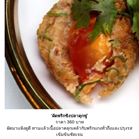
‘ผัดพริกขิงปลาดุกฟู’
ราคา 360 บาท
ผัดมาแห้งดูดี ทานแล้วเนื้อปลาคลุกเคล้ากับพริกแกงทั่วถึงและปรุงรส
เข้มข้นชัดเจน