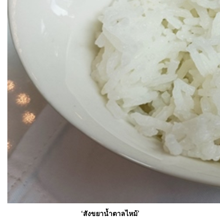
‘สังขยาน้ำตาลไหม้’