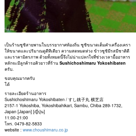
เป็นร้านซูชิสายพานในบรรยากาศท้องถิ่น ซูชิขนาดเต็มคำเครื่องเครา
ให้ขนาดและปริมาณดูดีทีเดียว ความสดหมดห่วง ข้าวซูชิมีรสมีชาติดี
และราคามิตรภาพ ด้วยทั้งหมดนี้จึงไม่น่าแปลกใจที่ช่วงเวลามื้ออาหาร
หลักจะมีลูกค้ารอคิวยาวที่ร้าน
Sushichoshimaru Yokoshibaten
ครับ.
ขอบคุณมากครับ
โด้
รายละเอียดร้านอาหาร
Sushichoshimaru Yokoshibaten / すし銚子丸 横芝店
2157-1 Yokoshiba, Yokoshibahikari, Sambu, Chiba 289-1732,
Japan [Japan] [ญี่ปุ่น]
11:00-21:00
โทร. 0479-82-5833
website :
www.choushimaru.co.jp