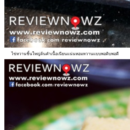
ไข่หวานชิ้นใหญ่ล้นคำเนื้อเนียนแน่นหอมหวานแบบพอดิบพอดี