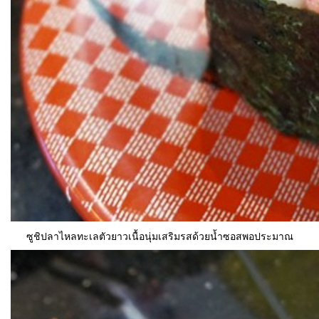
ซูชิปลาไหลทะเลตัวยาวเนื้อนุ่มเสริมรสด้วยน้ำซอสพอประมาณ