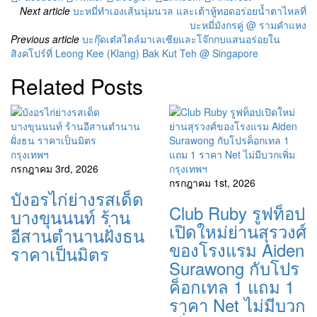
Next article
บะหมี่ทำเองเส้นนุ่มนวล และเต้าหู้ทอดอร่อยน้ำตาไหลที่
บะหมี่มังกรคู่ @ รามคำแหง
Previous article
บะกุ๊ดเต๋สไตล์มาเลเซียและโจ๊กกบแสนอร่อยใน
สิงคโปร์ที่ Leong Kee (Klang) Bak Kut Teh @ Singapore
Related Posts
กรุงเทพฯ
กรกฎาคม 3rd, 2026
กรุงเทพฯ
กรกฎาคม 1st, 2026
บังอรไก่ย่างรสเด็ด
Club Ruby รูฟท็อป
บางขุนนนท์ ร้าน
เปิดใหม่ย่านสุรวงศ์
อีสานตำนานฝั่งธน
ของโรงแรม Aiden
ราคาเป็นมิตร
Surawong กับโปร
ค็อกเทล 1 แถม 1
ราคา Net ไม่มีบวก