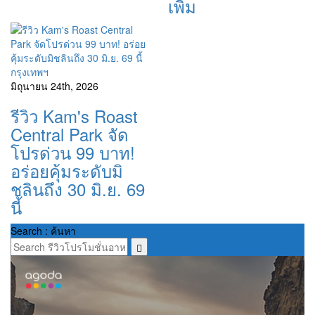
เพิ่ม
กรุงเทพฯ
มิถุนายน 24th, 2026
รีวิว Kam's Roast
Central Park จัด
โปรด่วน 99 บาท!
อร่อยคุ้มระดับมิ
ชลินถึง 30 มิ.ย. 69
นี้
Search : ค้นหา