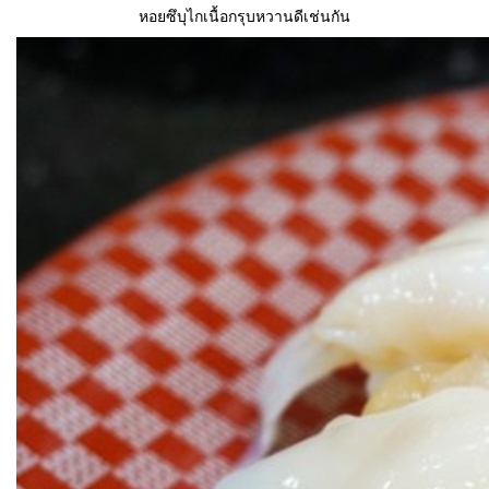
หอยซึบุไกเนื้อกรุบหวานดีเช่นกัน