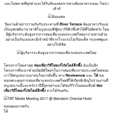
และไม่พลาดที่ทุกท่านจะได้รับส้มมงคลจากทางห้องอาหารเดอะ ไชน่า
เฮ้าส์
ปิดงานด้วยการร่วมกันรับประทานที่
River Terrace
ห้องอาหารริมแม่
เป็นบุฟเฟ่ต์นานาชาติในรูปแบบซีฟู้ดบาร์บีคิวซึ่งทำได้ดีไม่ผิดหวัง โดย
มีผู้บริหารระดับสูงจากการท่องเที่ยวแห่งประเทศไทยมาร่วมทานด้วย
อย่างเป็นกันเองและมีเจ้าหน้าที่จากโรงแรมโอเรียนเต็ล กรุงเทพดูแล
อย่างใกล้ชิด
โครงการใหม่ล่าสุด
ท่องเที่ยววิถีไทยเก๋ไก๋สไตล์ลึกซึ้ง
นับเป็นอีก
โครงการที่จะมาช่วยเปิดมิติใหม่ๆในการท่องเที่ยวภายประเทศไทยของ
เราให้สนุกสนานน่าสนใจมากยิ่งขึ้น ทาง
Reviewnow
และ
โด้
ขอ
ขอบพระคุณการท่องเที่ยวแห่งประเทศไทยที่ให้เกียรติเชิญไปร่วมงานที่
สนุกสนานนี้และหวังว่าปีนี้ทุกๆท่านจะได้ชมรีวิวในคอนเซ็ปต์
ท่อง
เที่ยววิถีไทยเก๋ไก๋สไตล์ลึกซึ้ง
จากโด้กันครับ.
ขอบคุณมากครับ
โด้