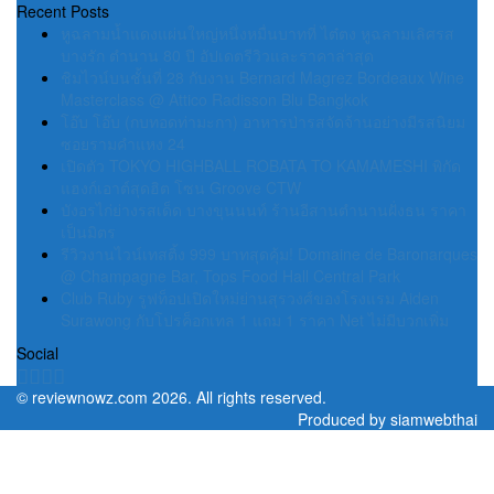
Recent Posts
หูฉลามน้ำแดงแผ่นใหญ่หนึ่งหมื่นบาทที่ ไต๋ตง หูฉลามเลิศรส
บางรัก ตำนาน 80 ปี อัปเดตรีวิวและราคาล่าสุด
ชิมไวน์บนชั้นที่ 28 กับงาน Bernard Magrez Bordeaux Wine
Masterclass @ Attico Radisson Blu Bangkok
โอ๊บ โอ๊บ (กบทอดท่ามะกา) อาหารป่ารสจัดจ้านอย่างมีรสนิยม
ซอยรามคำแหง 24
เปิดตัว TOKYO HIGHBALL ROBATA TO KAMAMESHI พิกัด
แฮงก์เอาต์สุดฮิต โซน Groove CTW
บังอรไก่ย่างรสเด็ด บางขุนนนท์ ร้านอีสานตำนานฝั่งธน ราคา
เป็นมิตร
รีวิวงานไวน์เทสติ้ง 999 บาทสุดคุ้ม! Domaine de Baronarques
@ Champagne Bar, Tops Food Hall Central Park
Club Ruby รูฟท็อปเปิดใหม่ย่านสุรวงศ์ของโรงแรม Aiden
Surawong กับโปรค็อกเทล 1 แถม 1 ราคา Net ไม่มีบวกเพิ่ม
Social
©
reviewnowz.com
2026. All rights reserved.
Produced by
siamwebthai