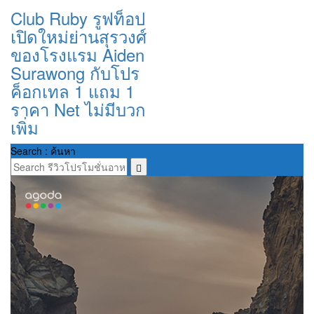
Club Ruby รูฟท็อป
เปิดใหม่ย่านสุรวงศ์
ของโรงแรม Aiden
Surawong กับโปร
ค็อกเทล 1 แถม 1
ราคา Net ไม่มีบวก
เพิ่ม
Search : ค้นหา