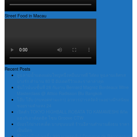
Street Food in Macau
Recent Posts
หูฉลามน้ำแดงแผ่นใหญ่หนึ่งหมื่นบาทที่ ไต๋ตง หูฉลามเลิศรส
บางรัก ตำนาน 80 ปี อัปเดตรีวิวและราคาล่าสุด
ชิมไวน์บนชั้นที่ 28 กับงาน Bernard Magrez Bordeaux Wine
Masterclass @ Attico Radisson Blu Bangkok
โอ๊บ โอ๊บ (กบทอดท่ามะกา) อาหารป่ารสจัดจ้านอย่างมีรสนิยม
ซอยรามคำแหง 24
เปิดตัว TOKYO HIGHBALL ROBATA TO KAMAMESHI พิกัด
แฮงก์เอาต์สุดฮิต โซน Groove CTW
บังอรไก่ย่างรสเด็ด บางขุนนนท์ ร้านอีสานตำนานฝั่งธน ราคา
เป็นมิตร
รีวิวงานไวน์เทสติ้ง 999 บาทสุดคุ้ม! Domaine de Baronarques