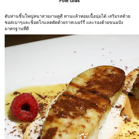
‘Foie Gras’
ตับห่านชิ้นใหญ่หนาสวยงามดูดี ทานแล้วหอมเนื้อนุ่มได้ เสริมรสด้วย
ซอสเบาๆและช็อคโกแลตตัดด้วยราสเบอร์รี่ และรองด้วยขนมปัง
มาตรฐานที่ดี