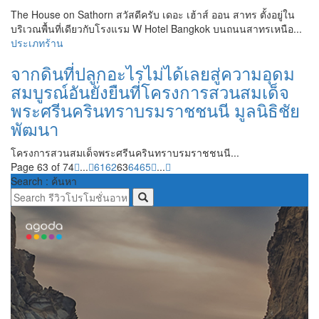
The House on Sathorn สวัสดีครับ เดอะ เฮ้าส์ ออน สาทร ตั้งอยู่ใน
บริเวณพื้นที่เดียวกับโรงแรม W Hotel Bangkok บนถนนสาทรเหนือ...
ประเภทร้าน
จากดินที่ปลูกอะไรไม่ได้เลยสู่ความอุดม
สมบูรณ์อันยั่งยืนที่โครงการสวนสมเด็จ
พระศรีนครินทราบรมราชชนนี มูลนิธิชัย
พัฒนา
โครงการสวนสมเด็จพระศรีนครินทราบรมราชชนนี...
Page 63 of 74
...
61
62
63
64
65
...
Search : ค้นหา