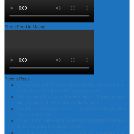
Street Food in Macau
Recent Posts
หูฉลามน้ำแดงแผ่นใหญ่หนึ่งหมื่นบาทที่ ไต๋ตง หูฉลามเลิศรส
บางรัก ตำนาน 80 ปี อัปเดตรีวิวและราคาล่าสุด
ชิมไวน์บนชั้นที่ 28 กับงาน Bernard Magrez Bordeaux Wine
Masterclass @ Attico Radisson Blu Bangkok
โอ๊บ โอ๊บ (กบทอดท่ามะกา) อาหารป่ารสจัดจ้านอย่างมีรสนิยม
ซอยรามคำแหง 24
เปิดตัว TOKYO HIGHBALL ROBATA TO KAMAMESHI พิกัด
แฮงก์เอาต์สุดฮิต โซน Groove CTW
บังอรไก่ย่างรสเด็ด บางขุนนนท์ ร้านอีสานตำนานฝั่งธน ราคา