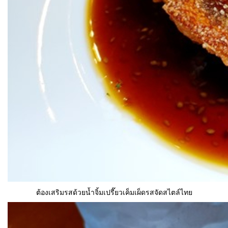
ต้องเสริมรสด้วยน้ำจิ้มเปรี๊ยวเค็มเผ็ดรสจัดสไตล์ไทย