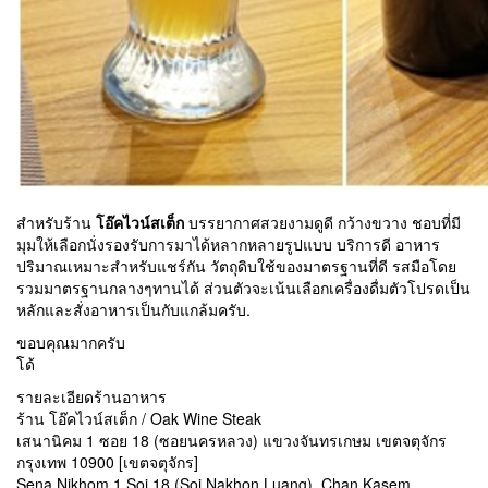
สำหรับร้าน
โอ๊คไวน์สเต็ก
บรรยากาศสวยงามดูดี กว้างขวาง ชอบที่มี
มุมให้เลือกนั่งรองรับการมาได้หลากหลายรูปแบบ บริการดี อาหาร
ปริมาณเหมาะสำหรับแชร์กัน วัตถุดิบใช้ของมาตรฐานที่ดี รสมือโดย
รวมมาตรฐานกลางๆทานได้ ส่วนตัวจะเน้นเลือกเครื่องดื่มตัวโปรดเป็น
หลักและสั่งอาหารเป็นกับแกล้มครับ.
ขอบคุณมากครับ
โด้
รายละเอียดร้านอาหาร
ร้าน โอ๊คไวน์สเต็ก / Oak Wine Steak
เสนานิคม 1 ซอย 18 (ซอยนครหลวง) แขวงจันทรเกษม เขตจตุจักร
กรุงเทพ 10900 [เขตจตุจักร]
Sena Nikhom 1 Soi 18 (Soi Nakhon Luang), Chan Kasem,