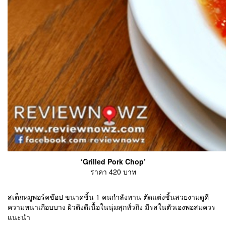
‘Grilled Pork Chop’
ราคา 420 บาท
สเต็กหมูพอร์คช๊อป ขนาดชิ้น 1 คนกำลังทาน ตัดแต่งชิ้นสวยงามดูดี
ความหนาเกือบบาง ผิวตึงดีเนื้อในนุ่มสุกทั่วถึง มีรสในตัวเองพอสมควร
แนะนำ