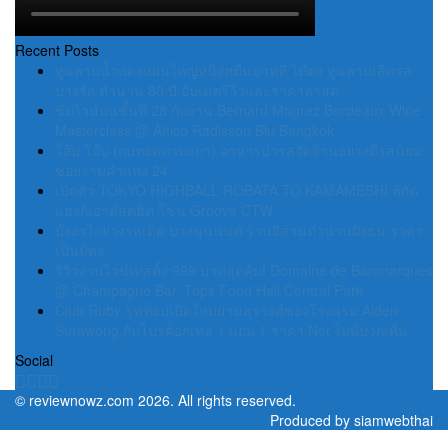
Recent Posts
หูฉลามน้ำแดงแผ่นใหญ่หนึ่งหมื่นบาทที่ ไต๋ตง หูฉลามเลิศรส
บางรัก ตำนาน 80 ปี อัปเดตรีวิวและราคาล่าสุด
ชิมไวน์บนชั้นที่ 28 กับงาน Bernard Magrez Bordeaux Wine
Masterclass @ Attico Radisson Blu Bangkok
โอ๊บ โอ๊บ (กบทอดท่ามะกา) อาหารป่ารสจัดจ้านอย่างมีรสนิยม
ซอยรามคำแหง 24
เปิดตัว TOKYO HIGHBALL ROBATA TO KAMAMESHI พิกัด
แฮงก์เอาต์สุดฮิต โซน Groove CTW
บังอรไก่ย่างรสเด็ด บางขุนนนท์ ร้านอีสานตำนานฝั่งธน ราคา
เป็นมิตร
รีวิวงานไวน์เทสติ้ง 999 บาทสุดคุ้ม! Domaine de Baronarques
@ Champagne Bar, Tops Food Hall Central Park
Club Ruby รูฟท็อปเปิดใหม่ย่านสุรวงศ์ของโรงแรม Aiden
Surawong กับโปรค็อกเทล 1 แถม 1 ราคา Net ไม่มีบวกเพิ่ม
Social
©
reviewnowz.com
2026. All rights reserved.
Produced by
siamwebthai