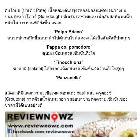
ตับไก่บด (ปาเต้ : Pâté) เนื้อหอมเด่นปรุงรสกลมกล่อมชัดเจนวางบน
ขนมปังซาวโดวจ์ (Sourdough) ที่เสริมรสชาติและเนื้อสัมผัสที่นุ่มหนึบ
หนับในการทานที่ดียิ่งขึ้น อร่อย
‘Polpo Briaco’
หนวดปลาหมึกชิ้นหนานำไปตุ๋นกับไวน์แดงจนได้เนื้อสัมผัสที่นุ่มสุดๆ
‘Pappa col pomodoro’
ซุปมะเขือเทศรสเข้มข้นถึงใจ
‘Finocchiona’
ซาลามี่ (salami) ไส้กรอกแห้งกลิ่นรสเข้มข้นจัดจ้านถึงใจสุดๆ
‘Panzanella’
สลัดผักที่มีแตงกวา มะเขือเทศ หอมแดง basil และ ครูตองซ์
(Croutons) ราดด้วยน้ำมันมะกอก รสอ่อนๆช่วยตัดความเข้มข้นของ
ซาลามี่ได้เป็นอย่างดี