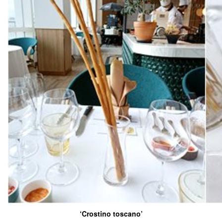
‘Crostino toscano’