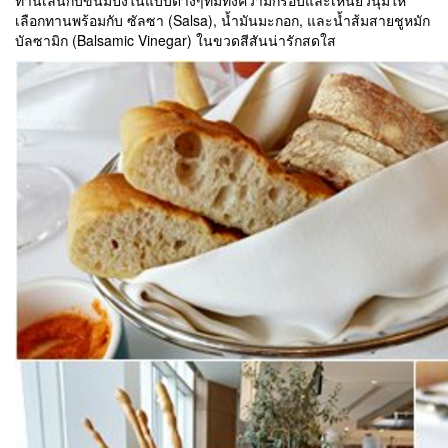
ทานเล่นกับขนมปังในแบบต่างๆที่มีทั้งความกรอบและเหนียวนุ่มให้
เลือกทานพร้อมกับ ซัลซา (Salsa), น้ำมันมะกอก, และน้ำส้มสายชูหมัก
บัลซามิก (Balsamic Vinegar) ในขวดสีสันน่ารักสดใส