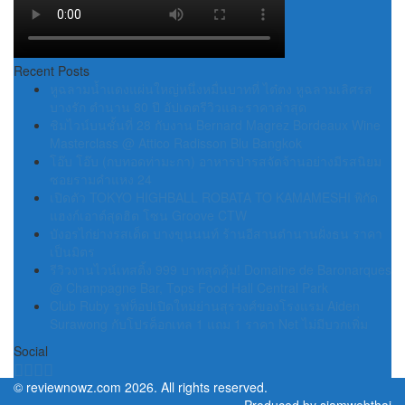
Recent Posts
หูฉลามน้ำแดงแผ่นใหญ่หนึ่งหมื่นบาทที่ ไต๋ตง หูฉลามเลิศรส
บางรัก ตำนาน 80 ปี อัปเดตรีวิวและราคาล่าสุด
ชิมไวน์บนชั้นที่ 28 กับงาน Bernard Magrez Bordeaux Wine
Masterclass @ Attico Radisson Blu Bangkok
โอ๊บ โอ๊บ (กบทอดท่ามะกา) อาหารป่ารสจัดจ้านอย่างมีรสนิยม
ซอยรามคำแหง 24
เปิดตัว TOKYO HIGHBALL ROBATA TO KAMAMESHI พิกัด
แฮงก์เอาต์สุดฮิต โซน Groove CTW
บังอรไก่ย่างรสเด็ด บางขุนนนท์ ร้านอีสานตำนานฝั่งธน ราคา
เป็นมิตร
รีวิวงานไวน์เทสติ้ง 999 บาทสุดคุ้ม! Domaine de Baronarques
@ Champagne Bar, Tops Food Hall Central Park
Club Ruby รูฟท็อปเปิดใหม่ย่านสุรวงศ์ของโรงแรม Aiden
Surawong กับโปรค็อกเทล 1 แถม 1 ราคา Net ไม่มีบวกเพิ่ม
Social
©
reviewnowz.com
2026. All rights reserved.