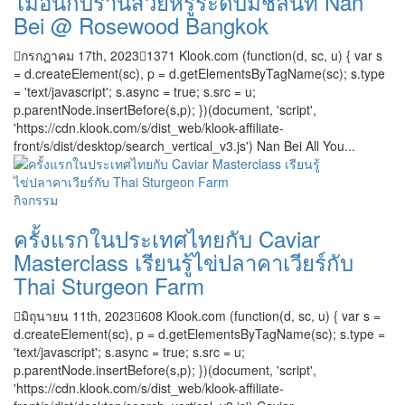
ไม่อั้นกับร้านสวยหรูระดับมิชลินที่ Nan
Bei @ Rosewood Bangkok
กรกฎาคม 17th, 2023
1371
Klook.com (function(d, sc, u) { var s
= d.createElement(sc), p = d.getElementsByTagName(sc); s.type
= 'text/javascript'; s.async = true; s.src = u;
p.parentNode.insertBefore(s,p); })(document, 'script',
'https://cdn.klook.com/s/dist_web/klook-affiliate-
front/s/dist/desktop/search_vertical_v3.js') Nan Bei All You...
กิจกรรม
ครั้งแรกในประเทศไทยกับ Caviar
Masterclass เรียนรู้ไข่ปลาคาเวียร์กับ
Thai Sturgeon Farm
มิถุนายน 11th, 2023
608
Klook.com (function(d, sc, u) { var s =
d.createElement(sc), p = d.getElementsByTagName(sc); s.type =
'text/javascript'; s.async = true; s.src = u;
p.parentNode.insertBefore(s,p); })(document, 'script',
'https://cdn.klook.com/s/dist_web/klook-affiliate-