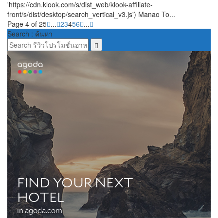
'https://cdn.klook.com/s/dist_web/klook-affiliate-
front/s/dist/desktop/search_vertical_v3.js') Manao To...
Page 4 of 25
...
2
3
4
5
6
...
Search : ค้นหา