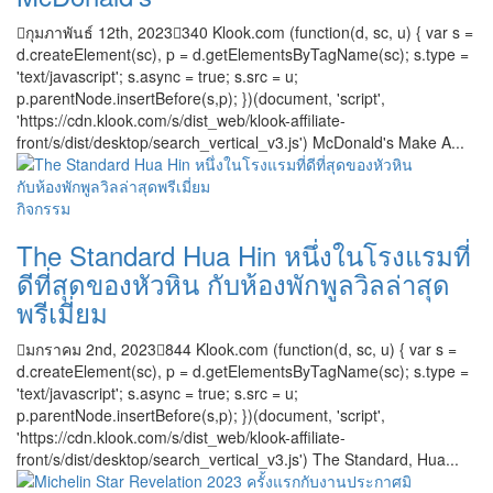
กุมภาพันธ์ 12th, 2023
340
Klook.com (function(d, sc, u) { var s =
d.createElement(sc), p = d.getElementsByTagName(sc); s.type =
'text/javascript'; s.async = true; s.src = u;
p.parentNode.insertBefore(s,p); })(document, 'script',
'https://cdn.klook.com/s/dist_web/klook-affiliate-
front/s/dist/desktop/search_vertical_v3.js') McDonald's Make A...
กิจกรรม
The Standard Hua Hin หนึ่งในโรงแรมที่
ดีที่สุดของหัวหิน กับห้องพักพูลวิลล่าสุด
พรีเมี่ยม
มกราคม 2nd, 2023
844
Klook.com (function(d, sc, u) { var s =
d.createElement(sc), p = d.getElementsByTagName(sc); s.type =
'text/javascript'; s.async = true; s.src = u;
p.parentNode.insertBefore(s,p); })(document, 'script',
'https://cdn.klook.com/s/dist_web/klook-affiliate-
front/s/dist/desktop/search_vertical_v3.js') The Standard, Hua...