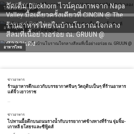
Monogram
จัดเต็ม Duckhorn ไวน์คุณภาพจาก Napa
โรงแรมในกรุงเทพ
Valley มื้อเดียวครั้งเดียวที่ CINCIN @ The
Ground Bangkok
ร้านอาหารไทยในบ้านโบราณใจกลาง
อาหารยุโรป
สีลมที่เนื้อย่างอร่อย ณ. GRUUN @
ศาลาแดง
อาหารไทย
ข่าวอาหาร
ร้านอาหารตึกแถวกับบรรยากาศจีนๆ วัตถุดิบเป็นๆ ที่ร้านอาหาร
แต้จิ๋ว เยาวราช
...
ข่าวอาหาร
ไปทานมื้อดึกบนถนนรางน้ำกับบรรยากาศข้างทางที่ร้าน จุ่มจิ้ม-
เกาหลี ยโสธรและซีฟู้ดส์