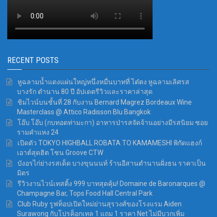
RECENT POSTS
หูฉลามน้ำแดงแผ่นใหญ่หนึ่งหมื่นบาทที่ ไต๋ตง หูฉลามเลิศรส
บางรัก ตำนาน 80 ปี อัปเดตรีวิวและราคาล่าสุด
ชิมไวน์บนชั้นที่ 28 กับงาน Bernard Magrez Bordeaux Wine
Masterclass @ Attico Radisson Blu Bangkok
โอ๊บ โอ๊บ (กบทอดท่ามะกา) อาหารป่ารสจัดจ้านอย่างมีรสนิยม ซอย
รามคำแหง 24
เปิดตัว TOKYO HIGHBALL ROBATA TO KAMAMESHI พิกัดแฮงก์
เอาต์สุดฮิต โซน Groove CTW
บังอรไก่ย่างรสเด็ด บางขุนนนท์ ร้านอีสานตำนานฝั่งธน ราคาเป็น
มิตร
รีวิวงานไวน์เทสติ้ง 999 บาทสุดคุ้ม! Domaine de Baronarques @
Champagne Bar, Tops Food Hall Central Park
Club Ruby รูฟท็อปเปิดใหม่ย่านสุรวงศ์ของโรงแรม Aiden
Surawong กับโปรค็อกเทล 1 แถม 1 ราคา Net ไม่มีบวกเพิ่ม