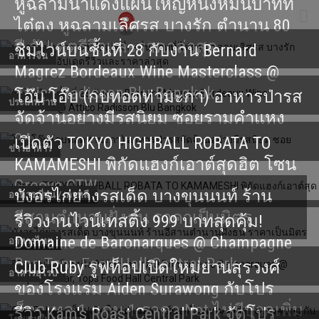
หูฉลามน้ำแดงแผ่นใหญ่หนึ่งหมื่นบาทที่
ไต๋ตง หูฉลามเลิศรส บางรัก ตำนาน 80
ปี อัปเดตรีวิวและราคาล่าสุด
ชิมไวน์บนชั้นที่ 28 กับงาน Bernard
อาหารจีน
Magrez Bordeaux Wine Masterclass @
Attico Radisson Blu Bangkok
โอ๊บ โอ๊บ (กบทอดท่ามะกา) อาหารป่ารส
ประเภทร้าน
จัดจ้านอย่างมีรสนิยม ซอยรามคำแหง
24
เปิดตัว TOKYO HIGHBALL ROBATA TO
ข่าวอาหาร
KAMAMESHI พิกัดแฮงก์เอาต์สุดฮิต โซน
Groove CTW
บังอรไก่ย่างรสเด็ด บางขุนนนท์ ร้าน
อาหารญี่ปุ่น / เกาหลี
อีสานตำนานฝั่งธน ราคาเป็นมิตร
รีวิวงานไวน์เทสติ้ง 999 บาทสุดคุ้ม!
Domaine de Baronarques @ Champagne
อาหารไทย
Bar, Tops Food Hall Central Park
Club Ruby รูฟท็อปเปิดใหม่ย่านสุรวงศ์
อาหารยุโรป
ของโรงแรม Aiden Surawong กับโปร
ค็อกเทล 1 แถม 1 ราคา Net ไม่มีบวกเพิ่ม
รีวิว Kam's Roast Central Park จัดโปร