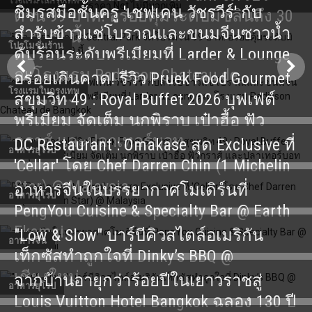
โรงแรมในกรุงเทพ
ชิมรสมือชั้นครู 'เชฟเคน วัชรวีร์' กับ
ด่วน 99 บาท! อร่อยคุ้มระดับมิชลินถึง 30
สำรับข้าวแช่โบราณและขนมจีนซาวน้ำ
มิ.ย. 69 นี้
โปรโมชั่นร้าน
ดับร้อนระดับพรีเมียมที่ Larder & Lounge
ณ โรงแรม Radisson Chateau de
อร่อยเกินคาด! รีวิว Pruek Food Gourmet
โรงแรมในกรุงเทพ
Bangkok
สุขุมวิท 49 : Royal Buffet 2026 บุฟเฟ่ต์
พรีเมียม จัดเต็ม นกพิราบ เป๋าฮื้อ ฟัว
กราส์ และปลาเทอร์บอท
DC Restaurant : Omakase สุด Exclusive ที่
อาหารยุโรป
'Cellar' โดย Chef Darren Chin (1 Michelin
Star) @ Malaysia
อาหารจีนในบรรยากาศโมเดิร์นที่
อาหารยุโรป
PengYou Cuisine & Specialty Bar @ Earth
Ekamai
"Low & Slow" บาร์บีคิวสไตล์อเมริกัน
อาหารจีน
เท็กซัสทำถูกใจที่ Dinky’s BBQ @
เชียงใหม่
จากบ้านอายุกว่าร้อยปีในเยาวราชสู่
อาหารยุโรป
Louis Vuitton Hotel Bangkok ฉลอง 130 ปี