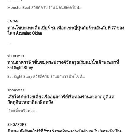
Monster Beef สวัสดีครับ ร้าน มอนสเตอร์บีฟ...
JAPAN
ทานโซบะเทพ ดื่มเบียร์ ชมเทือกเขาญี่ปุ่นกับร้านอันดับที่ 77 ของ
โลก Azumino Okina
...
ข่าวอาหาร
ทานอาหารฟิวชั่นชมพระปรางค์วัดอรุณริมแม่น้ำเจ้าพระยาที่
Eat Sight Story
Eat Sight Story สวัสดีครับ ร้านอาหาร อีท ไซท์...
ข่าวอาหาร
เสียใจ! กับก๋วยเตี๋ยวเรืออนุสาวรีย์เรือทองร้านสะอาดดูดีแต่
วัตถุดิบรสชาติน่าผิดหวัง
ก๋วยเตี๋ยวเรือทอง...
SINGAPORE
ชิมสะเต๊ะสิงคโปร์ที่ร้าน Satay Power by Delipura ใน Satay By The