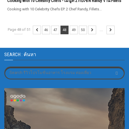
Cooking with 10 Celebrity Chefs - เมนูที่ 2 กับเชฟ Randy ร้าน Fillets
Cooking with 10 Celebrity Chefs EP. 2 Chef Randy, Fillets...
Page 48 of 51
...
46
47
48
49
50
...
SEARCH : ค้นหา