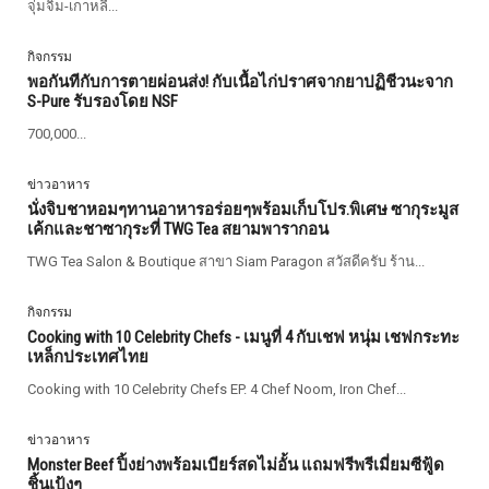
จุ่มจิ้ม-เกาหลี...
กิจกรรม
พอกันทีกับการตายผ่อนส่ง! กับเนื้อไก่ปราศจากยาปฏิชีวนะจาก
S-Pure รับรองโดย NSF
700,000...
ข่าวอาหาร
นั่งจิบชาหอมๆทานอาหารอร่อยๆพร้อมเก็บโปร.พิเศษ ซากุระมูส
เค้กและชาซากุระที่ TWG Tea สยามพารากอน
TWG Tea Salon & Boutique สาขา Siam Paragon สวัสดีครับ ร้าน...
กิจกรรม
Cooking with 10 Celebrity Chefs - เมนูที่ 4 กับเชฟ หนุ่ม เชฟกระทะ
เหล็กประเทศไทย
Cooking with 10 Celebrity Chefs EP. 4 Chef Noom, Iron Chef...
ข่าวอาหาร
Monster Beef ปิ้งย่างพร้อมเบียร์สดไม่อั้น แถมฟรีพรีเมี่ยมซีฟู้ด
ชิ้นเป้งๆ